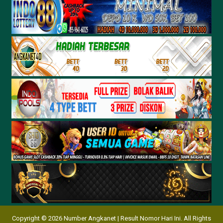
Copyright © 2026 Number Angkanet | Result Nomor Hari Ini. All Rights