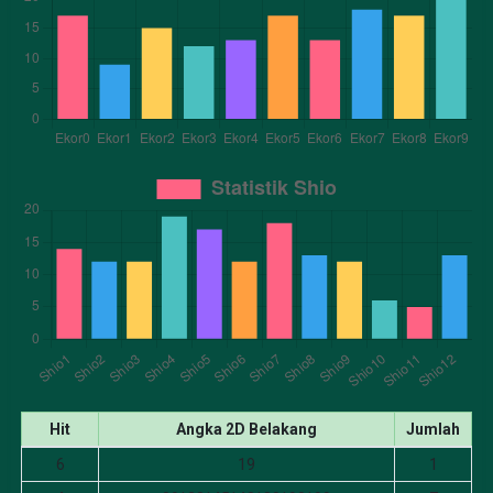
Hit
Angka 2D Belakang
Jumlah
6
19
1