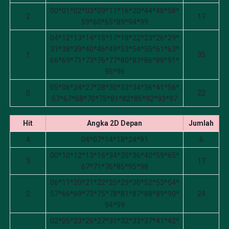
00*01*02*03*09*11*16*20*44*48*58*
2
17
59*60*65*89*94*99
04*12*13*14*15*17*18*22*23*26*29*
31*38*39*40*46*49*53*54*55*61*63*
1
35
66*69*71*73*76*77*80*83*86*88*91*
95*96
05*06*24*27*28*30*33*34*36*41*56*
0
22
57*67*68*70*75*81*82*85*92*93*97
Hit
Angka 2D Depan
Jumlah
4
04*07*14*18*24*91
6
00*10*12*13*16*34*35*36*40*59*65*
3
17
67*71*76*85*95*98
06*11*20*21*22*25*29*30*52*53*54*
2
57*66*69*73*75*78*81*87*88*89*90*
24
94*99
02*05*23*26*27*31*32*33*37*41*42*