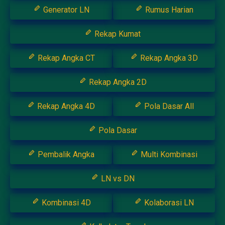
Generator LN
Rumus Harian
Rekap Kumat
Rekap Angka CT
Rekap Angka 3D
Rekap Angka 2D
Rekap Angka 4D
Pola Dasar All
Pola Dasar
Pembalik Angka
Multi Kombinasi
LN vs DN
Kombinasi 4D
Kolaborasi LN