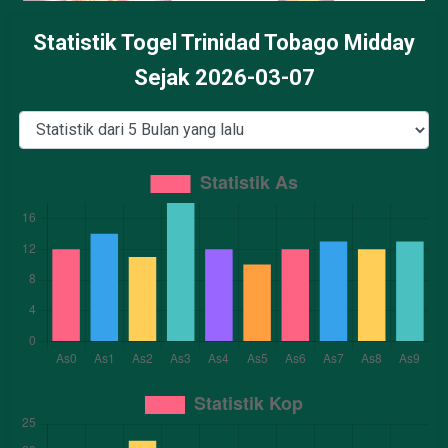
Statistik Togel Trinidad Tobago Midday
Sejak 2026-03-07