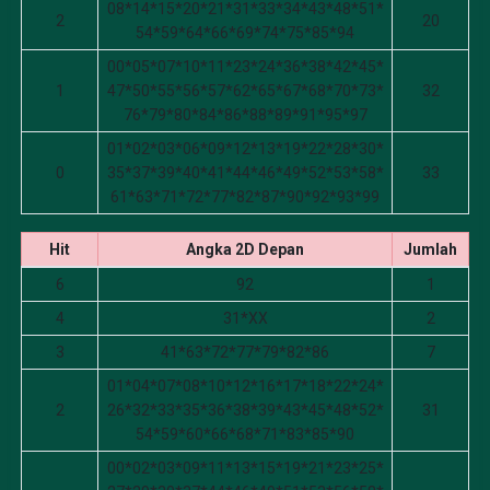
08*14*15*20*21*31*33*34*43*48*51*
2
20
54*59*64*66*69*74*75*85*94
00*05*07*10*11*23*24*36*38*42*45*
1
47*50*55*56*57*62*65*67*68*70*73*
32
76*79*80*84*86*88*89*91*95*97
01*02*03*06*09*12*13*19*22*28*30*
0
35*37*39*40*41*44*46*49*52*53*58*
33
61*63*71*72*77*82*87*90*92*93*99
Hit
Angka 2D Depan
Jumlah
6
92
1
4
31*XX
2
3
41*63*72*77*79*82*86
7
01*04*07*08*10*12*16*17*18*22*24*
2
26*32*33*35*36*38*39*43*45*48*52*
31
54*59*60*66*68*71*83*85*90
00*02*03*09*11*13*15*19*21*23*25*