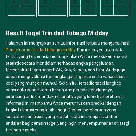
8
12
8
13
8
16
8
12
x
x
x
x
9
13
9
12
9
11
9
10
x
x
x
x
Result Togel Trinidad Tobago Midday
Halaman ini menyajikan semua informasi terbaru mengenai hasil
Pengeluaran trinidad tobago midday
. Kami menyediakan data
terkini yang terperinci, memungkinkan Anda melakukan analisis
statistik secara mendalam terhadap angka pengeluaran,
termasuk kategori seperti AS, Kop, Kepala, dan Ekor. Anda juga
dapat mengevaluasi tren angka ganjil-genap serta variasi besar-
kecil yang mungkin muncul. Selain itu, tersedia tabel lengkap
berisi data pengeluaran harian dari periode sebelumnya,
dirancang untuk mendukung analisis yang lebih komprehensif.
Informasi ini membantu Anda merumuskan prediksi dengan
tingkat akurasi yang lebih tinggi. Dengan pembaruan yang
konsisten dan akses yang mudah, data ini menjadi sumber
andalan bagi pemain togel yang ingin menyempurnakan strategi
taruhan mereka.