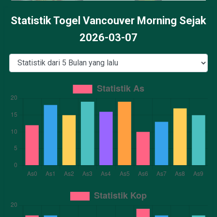
Statistik Togel Vancouver Morning Sejak
2026-03-07