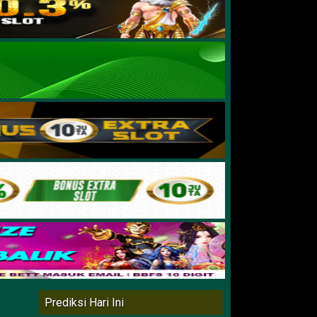
Prediksi Hari Ini