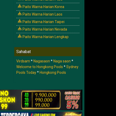
Paito Warna Harian Korea
Paito Warna Harian Laos
Paito Warna Harian Taipei
Paito Warna Harian Nevada
Paito Warna Harian Lengkap
Sahabat
Virdsam
*
Nagasaon
*
Naga saon
*
Welcome to Hongkong Pools
*
Sydney
Pools Today
*
Hongkong Pools