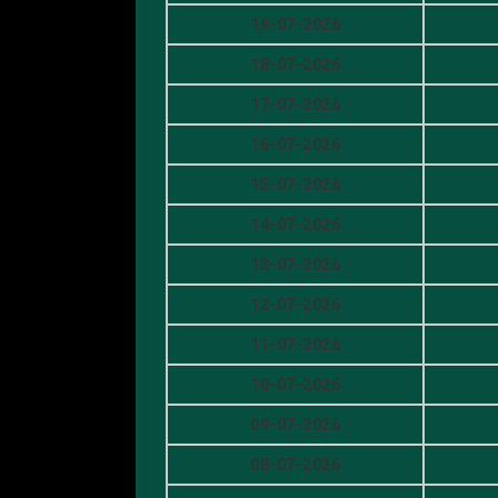
19-07-2026
18-07-2026
17-07-2026
16-07-2026
15-07-2026
14-07-2026
13-07-2026
12-07-2026
11-07-2026
10-07-2026
09-07-2026
08-07-2026