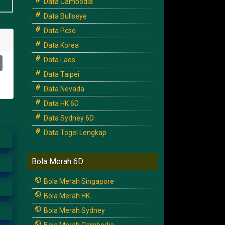
Data Cambodia
Data Bullseye
Data Pcso
Data Korea
Data Laos
Data Taipei
Data Nevada
Data HK 6D
Data Sydney 6D
Data Togel Lengkap
Bola Merah 6D
Bola Merah Singapore
Bola Merah HK
Bola Merah Sydney