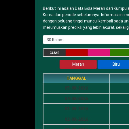
Berikut ini adalah Data Bola Merah dari Kumpu
Korea dari periode sebelumnya. Informasi ini 
dengan peluang tinggi muncul kembali pada un
merumuskan prediksi yang lebih akurat, seka
CLEAR
Merah
Biru
TANGGAL
05-08-2026
04-08-2026
03-08-2026
02-08-2026