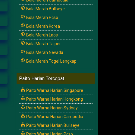
Bola Merah Cambodia
Bola Merah Bullseye
Bola Merah Pcso
Bola Merah Korea
Bola Merah Laos
Bola Merah Taipei
Bola Merah Nevada
Bola Merah Togel Lengkap
Paito Harian Tercepat
Paito Warna Harian Singapore
Paito Warna Harian Hongkong
Paito Warna Harian Sydney
Paito Warna Harian Cambodia
Paito Warna Harian Bullseye
Paito Warna Harian Pcso