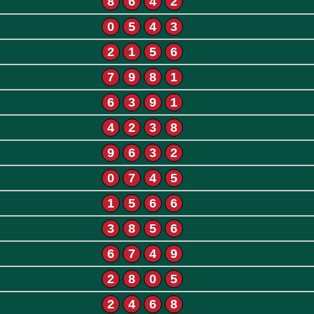
8
6
4
2
0
5
4
3
2
1
5
6
7
9
8
1
6
3
9
1
4
2
3
8
9
6
3
2
0
7
4
5
1
5
6
6
3
8
5
6
6
7
4
9
2
8
0
5
2
4
6
8