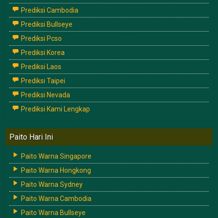
Prediksi Cambodia
Prediksi Bullseye
Prediksi Pcso
Prediksi Korea
Prediksi Laos
Prediksi Taipei
Prediksi Nevada
Prediksi Kami Lengkap
Paito Hari Ini
Paito Warna Singapore
Paito Warna Hongkong
Paito Warna Sydney
Paito Warna Cambodia
Paito Warna Bullseye