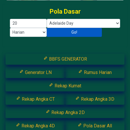
Pola Dasar
Go!
BBFS GENERATOR
Generator LN
Rumus Harian
Rekap Kumat
Rekap Angka CT
Rekap Angka 3D
Rekap Angka 2D
Rekap Angka 4D
Pola Dasar All