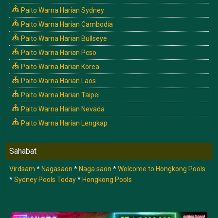
Paito Warna Harian Sydney
Paito Warna Harian Cambodia
Paito Warna Harian Bullseye
Paito Warna Harian Pcso
Paito Warna Harian Korea
Paito Warna Harian Laos
Paito Warna Harian Taipei
Paito Warna Harian Nevada
Paito Warna Harian Lengkap
Sahabat
Virdsam
*
Nagasaon
*
Naga saon
*
Welcome to Hongkong Pools
*
Sydney Pools Today
*
Hongkong Pools