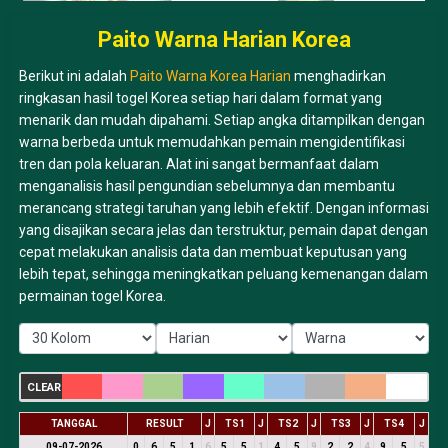
Paito Warna Harian Korea
Berikut ini adalah
Paito Warna Korea Harian
menghadirkan
ringkasan hasil togel Korea setiap hari dalam format yang
menarik dan mudah dipahami. Setiap angka ditampilkan dengan
warna berbeda untuk memudahkan pemain mengidentifikasi
tren dan pola keluaran. Alat ini sangat bermanfaat dalam
menganalisis hasil pengundian sebelumnya dan membantu
merancang strategi taruhan yang lebih efektif. Dengan informasi
yang disajikan secara jelas dan terstruktur, pemain dapat dengan
cepat melakukan analisis data dan membuat keputusan yang
lebih tepat, sehingga meningkatkan peluang kemenangan dalam
permainan togel Korea.
CLEAR
TANGGAL
RESULT
J
TS1
J
TS2
J
TS3
J
TS4
J
09-07-2026
0
6
5
1
6
5
5
1
4
5
9
2
2
4
9
5
5