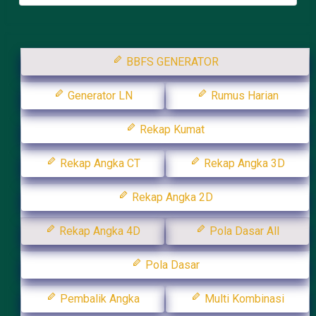
BBFS GENERATOR
Generator LN
Rumus Harian
Rekap Kumat
Rekap Angka CT
Rekap Angka 3D
Rekap Angka 2D
Rekap Angka 4D
Pola Dasar All
Pola Dasar
Pembalik Angka
Multi Kombinasi