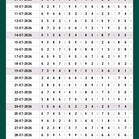
10-07-2026
4
2
9
1
1
9
9
9
0
6
6
6
6
3
5
6
2
11-07-2026
6
9
6
6
3
5
2
7
2
4
6
2
5
7
7
4
2
12-07-2026
3
5
0
2
2
1
6
7
5
3
8
0
9
9
3
5
8
13-07-2026
8
7
2
0
2
0
6
6
7
2
9
1
9
1
2
2
4
14-07-2026
0
1
3
6
9
3
4
7
8
3
2
8
7
6
3
3
6
15-07-2026
9
0
8
3
2
5
9
5
3
6
9
2
6
8
8
6
5
16-07-2026
5
2
1
7
8
0
8
8
8
8
7
1
3
4
3
8
2
17-07-2026
6
5
9
2
2
9
5
5
4
7
2
6
2
8
9
7
7
18-07-2026
6
2
4
7
2
5
0
5
9
2
2
2
1
3
4
2
6
19-07-2026
7
3
9
4
4
8
9
8
3
1
4
3
6
9
8
1
9
20-07-2026
2
4
6
8
5
6
0
6
2
8
1
9
1
1
7
8
6
21-07-2026
2
8
0
5
5
0
1
1
8
9
8
1
0
1
3
9
3
22-07-2026
6
7
4
9
4
4
1
5
8
0
8
7
0
7
3
0
3
23-07-2026
3
8
5
6
2
7
0
7
4
1
5
7
1
8
9
1
1
24-07-2026
1
5
6
6
3
5
2
7
2
4
6
2
5
7
7
4
2
25-07-2026
0
7
4
5
9
4
2
6
5
1
6
7
5
3
0
1
1
26-07-2026
9
6
3
2
5
0
3
3
6
0
6
1
8
9
1
0
1
27-07-2026
4
2
3
8
2
3
7
1
6
7
4
8
4
3
1
7
8
28-07-2026
6
3
9
1
1
9
9
9
0
6
6
6
6
3
5
6
2