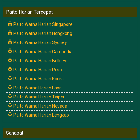
Paito Harian Tercepat
Paito Warna Harian Singapore
Paito Warna Harian Hongkong
Paito Warna Harian Sydney
Paito Warna Harian Cambodia
Paito Warna Harian Bullseye
Paito Warna Harian Pcso
Paito Warna Harian Korea
Paito Warna Harian Laos
Paito Warna Harian Taipei
Paito Warna Harian Nevada
Paito Warna Harian Lengkap
Sahabat