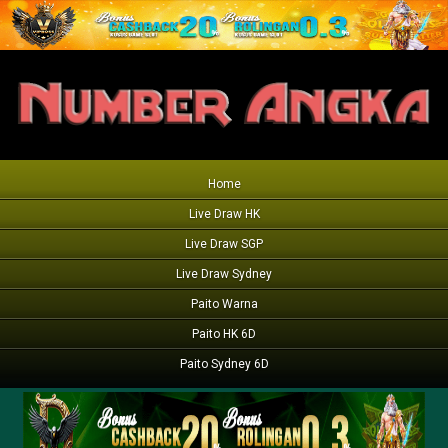
Home
Live Draw HK
Live Draw SGP
Live Draw Sydney
Paito Warna
Paito HK 6D
Paito Sydney 6D