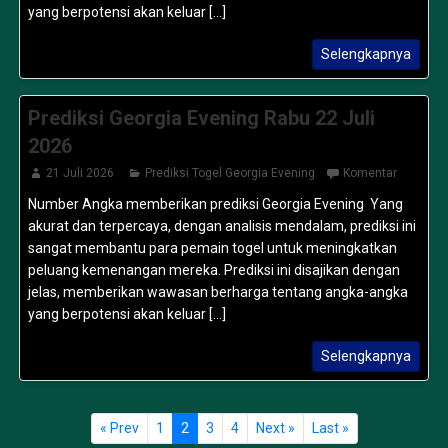
yang berpotensi akan keluar [...]
Selengkapnya
Prediksi Georgia Evening Rabu 22 Juli
2026
21 Juli 2026
Prediksi Togel Georgia Evening
Komentar
Number Angka memberikan prediksi Georgia Evening Yang
akurat dan terpercaya, dengan analisis mendalam, prediksi ini
sangat membantu para pemain togel untuk meningkatkan
peluang kemenangan mereka. Prediksi ini disajikan dengan
jelas, memberikan wawasan berharga tentang angka-angka
yang berpotensi akan keluar [...]
Selengkapnya
« Prev
1
2
3
4
Next »
Last »