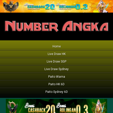
Home
Live Draw HK
Live Draw SGP
Live Draw Sydney
Paito Warna
Paito HK 6D
Paito Sydney 6D