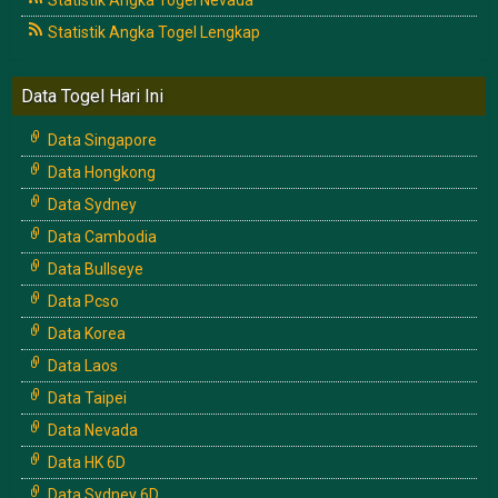
Statistik Angka Togel Lengkap
Data Togel Hari Ini
Data Singapore
Data Hongkong
Data Sydney
Data Cambodia
Data Bullseye
Data Pcso
Data Korea
Data Laos
Data Taipei
Data Nevada
Data HK 6D
Data Sydney 6D