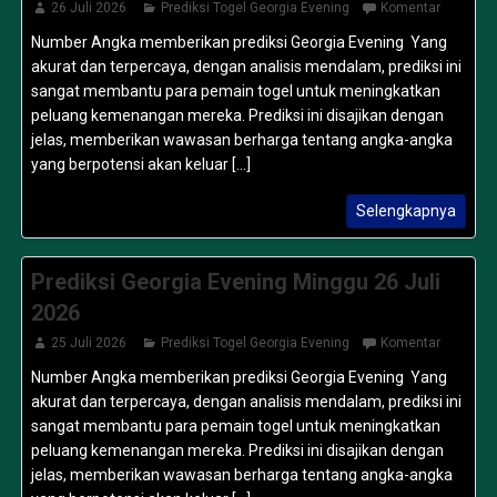
26 Juli 2026
Prediksi Togel Georgia Evening
Komentar
Number Angka memberikan prediksi Georgia Evening Yang
akurat dan terpercaya, dengan analisis mendalam, prediksi ini
sangat membantu para pemain togel untuk meningkatkan
peluang kemenangan mereka. Prediksi ini disajikan dengan
jelas, memberikan wawasan berharga tentang angka-angka
yang berpotensi akan keluar [...]
Selengkapnya
Prediksi Georgia Evening Minggu 26 Juli
2026
25 Juli 2026
Prediksi Togel Georgia Evening
Komentar
Number Angka memberikan prediksi Georgia Evening Yang
akurat dan terpercaya, dengan analisis mendalam, prediksi ini
sangat membantu para pemain togel untuk meningkatkan
peluang kemenangan mereka. Prediksi ini disajikan dengan
jelas, memberikan wawasan berharga tentang angka-angka