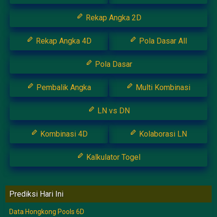
Rekap Angka 2D
Rekap Angka 4D
Pola Dasar All
Pola Dasar
Pembalik Angka
Multi Kombinasi
LN vs DN
Kombinasi 4D
Kolaborasi LN
Kalkulator Togel
Prediksi Hari Ini
Data Hongkong Pools 6D