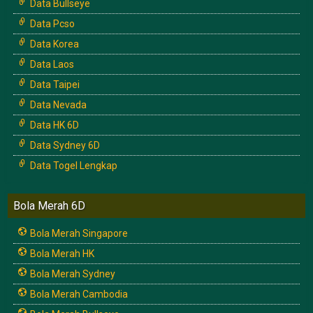
Data Bullseye
Data Pcso
Data Korea
Data Laos
Data Taipei
Data Nevada
Data HK 6D
Data Sydney 6D
Data Togel Lengkap
Bola Merah 6D
Bola Merah Singapore
Bola Merah HK
Bola Merah Sydney
Bola Merah Cambodia