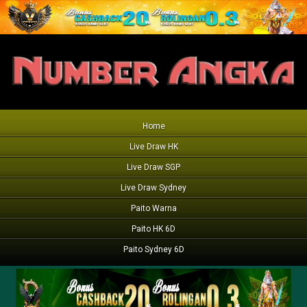
Home
Live Draw HK
Live Draw SGP
Live Draw Sydney
Paito Warna
Paito HK 6D
Paito Sydney 6D