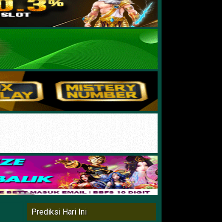
Prediksi Hari Ini