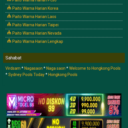
Paito Warna Harian Korea
Paito Warna Harian Laos
Paito Warna Harian Taipei
Paito Warna Harian Nevada
Paito Warna Harian Lengkap
Sahabat
Virdsam
*
Nagasaon
*
Naga saon
*
Welcome to Hongkong Pools
*
Sydney Pools Today
*
Hongkong Pools