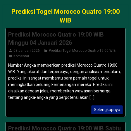
Prediksi Togel Morocco Quatro 19:00
WIB
Prediksi Morocco Quatro 19:00 WIB
Minggu 04 Januari 2026
03 Januari 2026
Prediksi Togel Morocco Quatro 19:00 WIB
Komentar
Number Angka memberikan prediksi Morocco Quatro 19:00
WIB Yang akurat dan terpercaya, dengan analisis mendalam,
prediksi ini sangat membantu para pemain togel untuk
meningkatkan peluang kemenangan mereka. Prediksi ini
disajikan dengan jelas, memberikan wawasan berharga
tentang angka-angka yang berpotensi akan [...]
Selengkapnya
Prediksi Morocco Quatro 19:00 WIB Sabtu