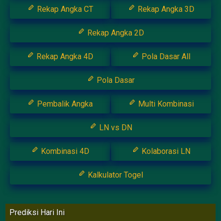
Rekap Angka CT
Rekap Angka 3D
Rekap Angka 2D
Rekap Angka 4D
Pola Dasar All
Pola Dasar
Pembalik Angka
Multi Kombinasi
LN vs DN
Kombinasi 4D
Kolaborasi LN
Kalkulator Togel
Prediksi Hari Ini