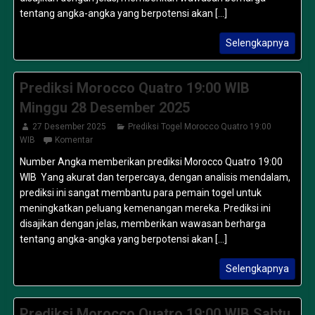
tentang angka-angka yang berpotensi akan [...]
Selengkapnya
Prediksi Morocco Quatro 19:00 WIB
Minggu 28 Desember 2025
27 Desember 2025
Prediksi Togel Morocco Quatro 19:00
WIB
Komentar
Number Angka memberikan prediksi Morocco Quatro 19:00
WIB Yang akurat dan terpercaya, dengan analisis mendalam,
prediksi ini sangat membantu para pemain togel untuk
meningkatkan peluang kemenangan mereka. Prediksi ini
disajikan dengan jelas, memberikan wawasan berharga
tentang angka-angka yang berpotensi akan [...]
Selengkapnya
Prediksi Morocco Quatro 19:00 WIB Sabtu