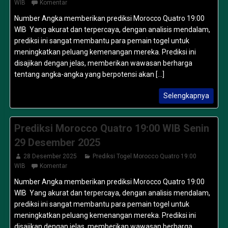
WIB
Komentar
Number Angka memberikan prediksi Morocco Quatro 19:00
WIB Yang akurat dan terpercaya, dengan analisis mendalam,
prediksi ini sangat membantu para pemain togel untuk
meningkatkan peluang kemenangan mereka. Prediksi ini
disajikan dengan jelas, memberikan wawasan berharga
tentang angka-angka yang berpotensi akan [...]
Selengkapnya
Prediksi Morocco Quatro 19:00 WIB Senin
29 Desember 2025
28 Desember 2025
Prediksi Togel Morocco Quatro 19:00
WIB
Komentar
Number Angka memberikan prediksi Morocco Quatro 19:00
WIB Yang akurat dan terpercaya, dengan analisis mendalam,
prediksi ini sangat membantu para pemain togel untuk
meningkatkan peluang kemenangan mereka. Prediksi ini
disajikan dengan jelas, memberikan wawasan berharga