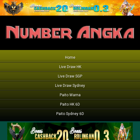
Home
Live Draw HK
Live Draw SGP
Live Draw Sydney
Paito Warna
Paito HK 6D
Paito Sydney 6D