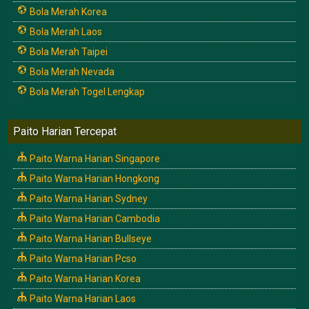
Bola Merah Korea
Bola Merah Laos
Bola Merah Taipei
Bola Merah Nevada
Bola Merah Togel Lengkap
Paito Harian Tercepat
Paito Warna Harian Singapore
Paito Warna Harian Hongkong
Paito Warna Harian Sydney
Paito Warna Harian Cambodia
Paito Warna Harian Bullseye
Paito Warna Harian Pcso
Paito Warna Harian Korea
Paito Warna Harian Laos