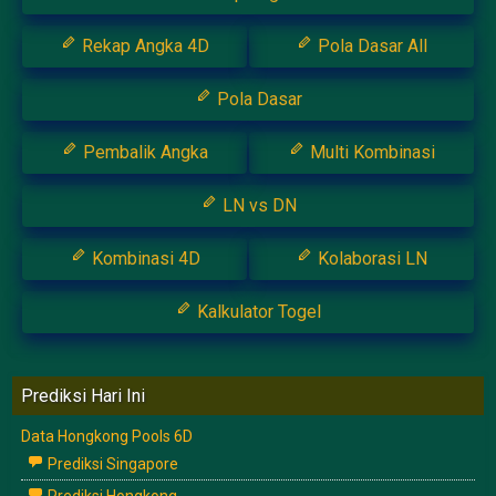
Rekap Angka 4D
Pola Dasar All
Pola Dasar
Pembalik Angka
Multi Kombinasi
LN vs DN
Kombinasi 4D
Kolaborasi LN
Kalkulator Togel
Prediksi Hari Ini
Data Hongkong Pools 6D
Prediksi Singapore
Prediksi Hongkong