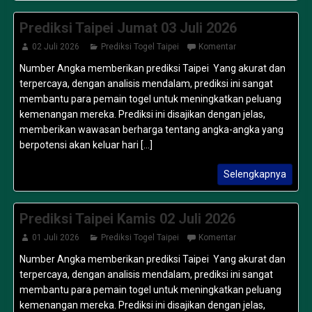
Prediksi Taipei Jumat 03 Juli 2026
02 Juli 2026
Prediksi Togel Taipei
Komentar
Number Angka memberikan prediksi Taipei Yang akurat dan
terpercaya, dengan analisis mendalam, prediksi ini sangat
membantu para pemain togel untuk meningkatkan peluang
kemenangan mereka. Prediksi ini disajikan dengan jelas,
memberikan wawasan berharga tentang angka-angka yang
berpotensi akan keluar hari [...]
Selengkapnya
Prediksi Taipei Kamis 02 Juli 2026
01 Juli 2026
Prediksi Togel Taipei
Komentar
Number Angka memberikan prediksi Taipei Yang akurat dan
terpercaya, dengan analisis mendalam, prediksi ini sangat
membantu para pemain togel untuk meningkatkan peluang
kemenangan mereka. Prediksi ini disajikan dengan jelas,