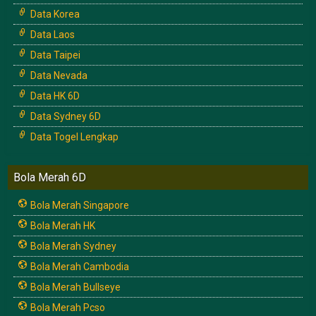
Data Korea
Data Laos
Data Taipei
Data Nevada
Data HK 6D
Data Sydney 6D
Data Togel Lengkap
Bola Merah 6D
Bola Merah Singapore
Bola Merah HK
Bola Merah Sydney
Bola Merah Cambodia
Bola Merah Bullseye
Bola Merah Pcso