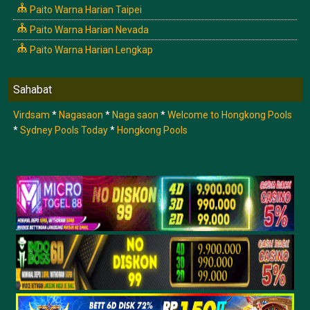
Paito Warna Harian Taipei
Paito Warna Harian Nevada
Paito Warna Harian Lengkap
Sahabat
Virdsam
*
Nagasaon
*
Naga saon
*
Welcome to Hongkong Pools
*
Sydney Pools Today
*
Hongkong Pools