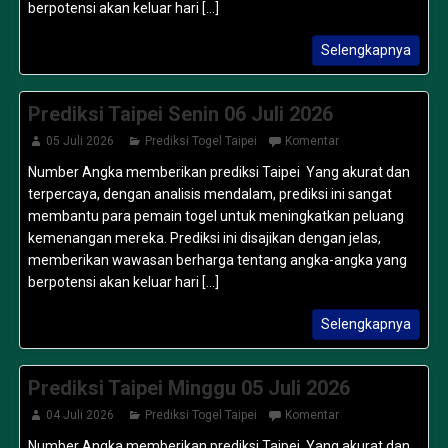
berpotensi akan keluar hari [...]
Selengkapnya
Prediksi Taipei Senin 06 Juli 2026
05 Juli 2026
Prediksi Togel Taipei
Komentar
Number Angka memberikan prediksi Taipei Yang akurat dan
terpercaya, dengan analisis mendalam, prediksi ini sangat
membantu para pemain togel untuk meningkatkan peluang
kemenangan mereka. Prediksi ini disajikan dengan jelas,
memberikan wawasan berharga tentang angka-angka yang
berpotensi akan keluar hari [...]
Selengkapnya
Prediksi Taipei Minggu 05 Juli 2026
04 Juli 2026
Prediksi Togel Taipei
Komentar
Number Angka memberikan prediksi Taipei Yang akurat dan