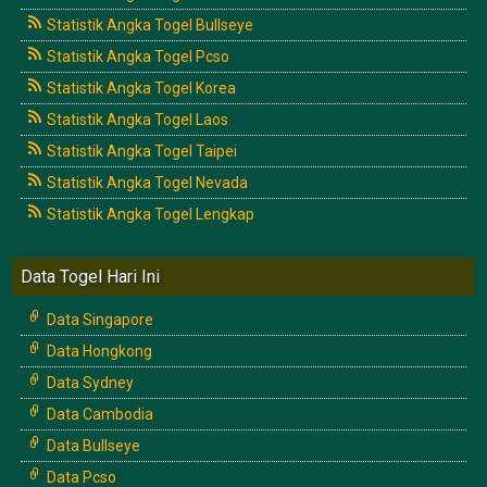
Statistik Angka Togel Bullseye
Statistik Angka Togel Pcso
Statistik Angka Togel Korea
Statistik Angka Togel Laos
Statistik Angka Togel Taipei
Statistik Angka Togel Nevada
Statistik Angka Togel Lengkap
Data Togel Hari Ini
Data Singapore
Data Hongkong
Data Sydney
Data Cambodia
Data Bullseye
Data Pcso