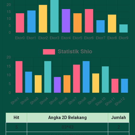
Hit
Angka 2D Belakang
Jumlah
5
03*43
2