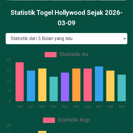
Statistik Togel Hollywood Sejak 2026-
03-09