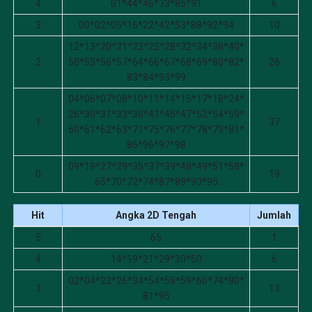
4
01*44*46*73*85*91
6
3
00*02*05*16*22*42*53*88*92*94
10
12*13*20*21*23*25*28*32*34*38*40*
2
50*55*56*57*64*66*67*68*69*80*82*
26
83*84*93*99
04*06*07*08*10*11*14*15*17*18*24*
26*30*31*33*36*41*45*47*52*54*59*
1
37
60*61*62*63*71*75*76*77*78*79*81*
86*96*97*98
09*19*27*29*35*37*39*48*49*51*58*
0
19
65*70*72*74*87*89*90*95
Hit
Angka 2D Tengah
Jumlah
5
65
1
4
14*19*21*29*30*50
6
02*04*22*26*34*54*58*59*60*74*80*
3
13
81*95