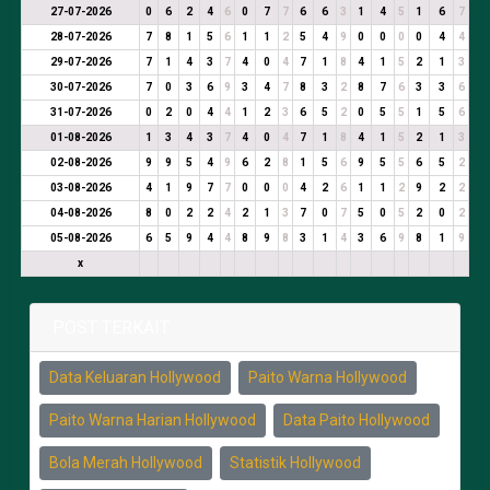
27-07-2026
0
6
2
4
6
0
7
7
6
6
3
1
4
5
1
6
7
28-07-2026
7
8
1
5
6
1
1
2
5
4
9
0
0
0
0
4
4
29-07-2026
7
1
4
3
7
4
0
4
7
1
8
4
1
5
2
1
3
30-07-2026
7
0
3
6
9
3
4
7
8
3
2
8
7
6
3
3
6
31-07-2026
0
2
0
4
4
1
2
3
6
5
2
0
5
5
1
5
6
01-08-2026
1
3
4
3
7
4
0
4
7
1
8
4
1
5
2
1
3
02-08-2026
9
9
5
4
9
6
2
8
1
5
6
9
5
5
6
5
2
03-08-2026
4
1
9
7
7
0
0
0
4
2
6
1
1
2
9
2
2
04-08-2026
8
0
2
2
4
2
1
3
7
0
7
5
0
5
2
0
2
05-08-2026
6
5
9
4
4
8
9
8
3
1
4
3
6
9
8
1
9
x
POST TERKAIT
Data Keluaran Hollywood
Paito Warna Hollywood
Paito Warna Harian Hollywood
Data Paito Hollywood
Bola Merah Hollywood
Statistik Hollywood