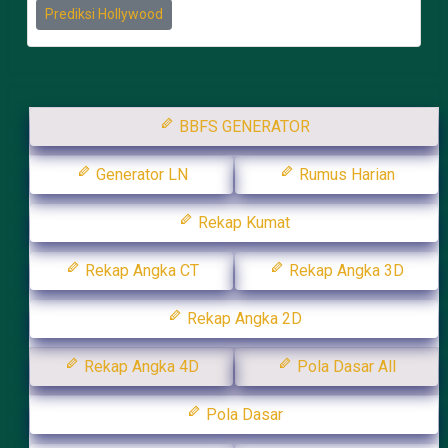
Prediksi Hollywood
BBFS GENERATOR
Generator LN
Rumus Harian
Rekap Kumat
Rekap Angka CT
Rekap Angka 3D
Rekap Angka 2D
Rekap Angka 4D
Pola Dasar All
Pola Dasar