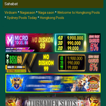
Sahabat
Virdsam
*
Nagasaon
*
Naga saon
*
Welcome to Hongkong Pools
*
Sydney Pools Today
*
Hongkong Pools