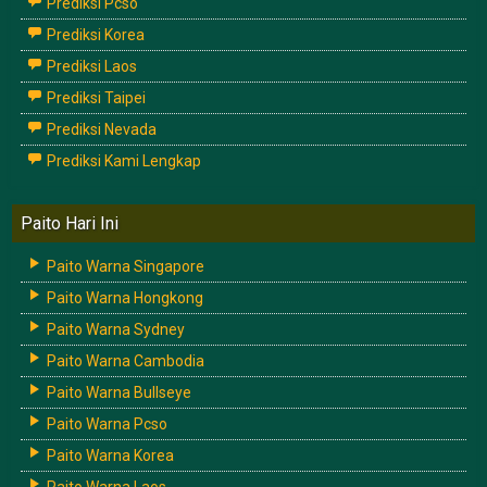
Prediksi Pcso
Prediksi Korea
Prediksi Laos
Prediksi Taipei
Prediksi Nevada
Prediksi Kami Lengkap
Paito Hari Ini
Paito Warna Singapore
Paito Warna Hongkong
Paito Warna Sydney
Paito Warna Cambodia
Paito Warna Bullseye
Paito Warna Pcso
Paito Warna Korea
Paito Warna Laos