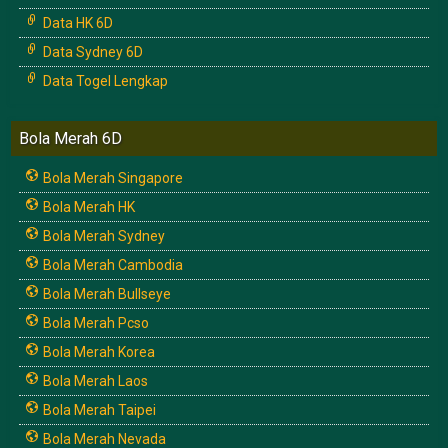
Data HK 6D
Data Sydney 6D
Data Togel Lengkap
Bola Merah 6D
Bola Merah Singapore
Bola Merah HK
Bola Merah Sydney
Bola Merah Cambodia
Bola Merah Bullseye
Bola Merah Pcso
Bola Merah Korea
Bola Merah Laos
Bola Merah Taipei
Bola Merah Nevada