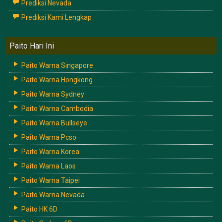
Prediksi Nevada
Prediksi Kami Lengkap
Paito Hari Ini
Paito Warna Singapore
Paito Warna Hongkong
Paito Warna Sydney
Paito Warna Cambodia
Paito Warna Bullseye
Paito Warna Pcso
Paito Warna Korea
Paito Warna Laos
Paito Warna Taipei
Paito Warna Nevada
Paito HK 6D