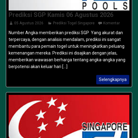
Prediksi SGP Kamis 06 Agustus 2026
05 Agustus 2026
Prediksi Togel Singapore
Komentar
Number Angka memberikan prediksi SGP Yang akurat dan
terpercaya, dengan analisis mendalam, prediksi ini sangat
membantu para pemain togel untuk meningkatkan peluang
kemenangan mereka. Prediksi ini disajikan dengan jelas,
memberikan wawasan berharga tentang angka-angka yang
berpotensi akan keluar hari [...]
Selengkapnya