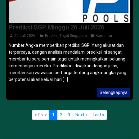
Prediksi SGP Minggu 26 Juli 2026
25 Juli 2026
Prediksi Togel Singapore
Komentar
Number Angka memberikan prediksi SGP Yang akurat dan
terpercaya, dengan analisis mendalam, prediksi ini sangat
membantu para pemain togel untuk meningkatkan peluang
kemenangan mereka. Prediksi ini disajikan dengan jelas,
memberikan wawasan berharga tentang angka-angka yang
berpotensi akan keluar hari [...]
Selengkapnya
« Prev
1
2
3
Next »
Last »