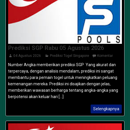
Prediksi SGP Rabu 05 Agustus 2026
04 Agustus 2026
Prediksi Togel Singapore
Komentar
Number Angka memberikan prediksi SGP Yang akurat dan
terpercaya, dengan analisis mendalam, prediksi ini sangat
membantu para pemain togel untuk meningkatkan peluang
kemenangan mereka. Prediksi ini disajikan dengan jelas,
memberikan wawasan berharga tentang angka-angka yang
berpotensi akan keluar hari [...]
Selengkapnya