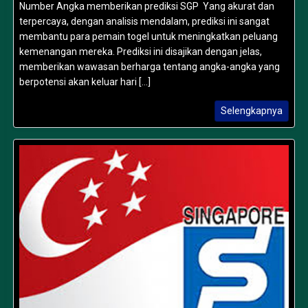
Number Angka memberikan prediksi SGP Yang akurat dan
terpercaya, dengan analisis mendalam, prediksi ini sangat
membantu para pemain togel untuk meningkatkan peluang
kemenangan mereka. Prediksi ini disajikan dengan jelas,
memberikan wawasan berharga tentang angka-angka yang
berpotensi akan keluar hari [...]
Selengkapnya