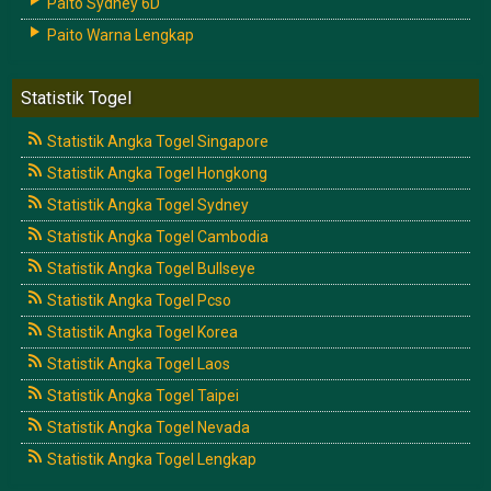
Paito Sydney 6D
Paito Warna Lengkap
Statistik Togel
Statistik Angka Togel Singapore
Statistik Angka Togel Hongkong
Statistik Angka Togel Sydney
Statistik Angka Togel Cambodia
Statistik Angka Togel Bullseye
Statistik Angka Togel Pcso
Statistik Angka Togel Korea
Statistik Angka Togel Laos
Statistik Angka Togel Taipei
Statistik Angka Togel Nevada
Statistik Angka Togel Lengkap