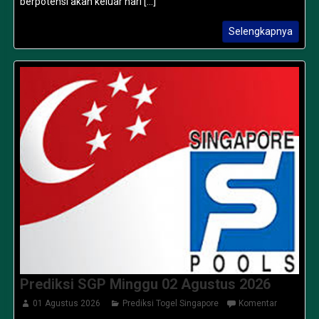
berpotensi akan keluar hari [...]
Selengkapnya
Prediksi SGP Minggu 02 Agustus 2026
01 Agustus 2026
Prediksi Togel Singapore
Komentar