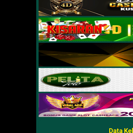
Data Ke