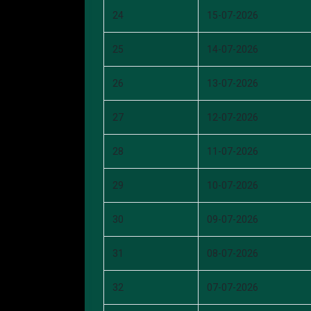
24
15-07-2026
25
14-07-2026
26
13-07-2026
27
12-07-2026
28
11-07-2026
29
10-07-2026
30
09-07-2026
31
08-07-2026
32
07-07-2026