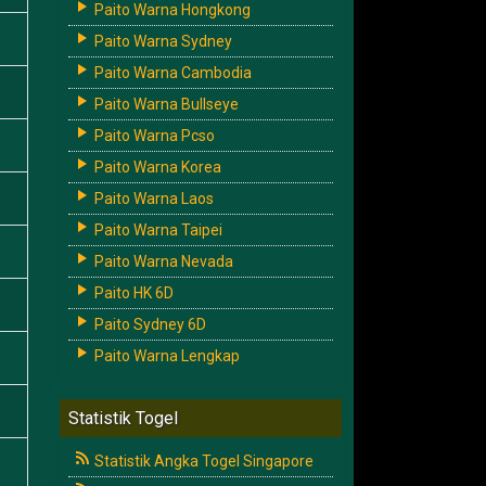
Paito Warna Hongkong
Paito Warna Sydney
Paito Warna Cambodia
Paito Warna Bullseye
Paito Warna Pcso
Paito Warna Korea
Paito Warna Laos
Paito Warna Taipei
Paito Warna Nevada
Paito HK 6D
Paito Sydney 6D
Paito Warna Lengkap
Statistik Togel
Statistik Angka Togel Singapore