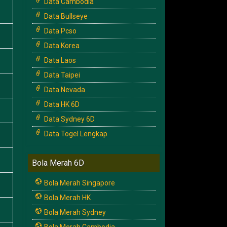
Data Cambodia
Data Bullseye
Data Pcso
Data Korea
Data Laos
Data Taipei
Data Nevada
Data HK 6D
Data Sydney 6D
Data Togel Lengkap
Bola Merah 6D
Bola Merah Singapore
Bola Merah HK
Bola Merah Sydney