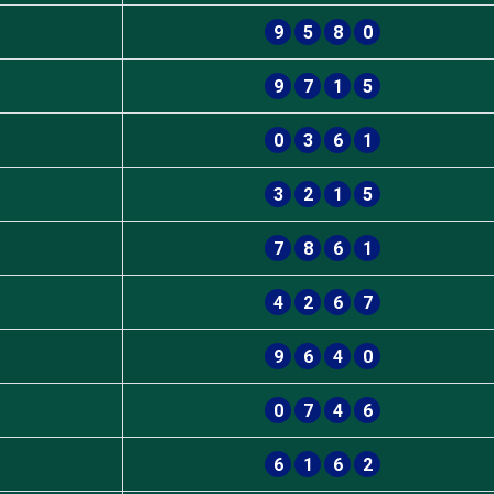
9
5
8
0
9
7
1
5
0
3
6
1
3
2
1
5
7
8
6
1
4
2
6
7
9
6
4
0
0
7
4
6
6
1
6
2