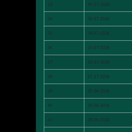
33
06-07-2026
34
05-07-2026
35
04-07-2026
36
03-07-2026
37
02-07-2026
38
01-07-2026
39
30-06-2026
40
29-06-2026
41
28-06-2026