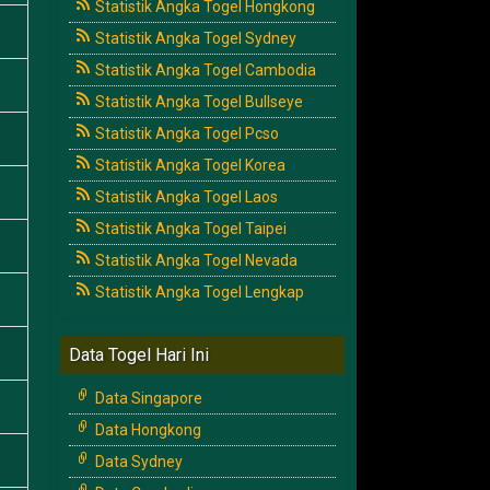
Statistik Angka Togel Hongkong
Statistik Angka Togel Sydney
Statistik Angka Togel Cambodia
Statistik Angka Togel Bullseye
Statistik Angka Togel Pcso
Statistik Angka Togel Korea
Statistik Angka Togel Laos
Statistik Angka Togel Taipei
Statistik Angka Togel Nevada
Statistik Angka Togel Lengkap
Data Togel Hari Ini
Data Singapore
Data Hongkong
Data Sydney