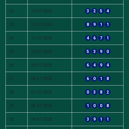
22
14-07-2026
3
2
5
4
23
13-07-2026
8
9
1
1
24
11-07-2026
4
6
7
1
25
10-07-2026
5
3
9
0
26
09-07-2026
6
4
9
4
27
08-07-2026
6
0
1
8
28
07-07-2026
0
3
8
2
29
06-07-2026
1
0
0
8
30
04-07-2026
3
9
1
1