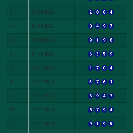
3
05-08-2026
2
8
8
4
4
04-08-2026
0
4
9
7
5
03-08-2026
9
1
9
8
6
01-08-2026
6
3
5
9
7
31-07-2026
1
7
0
4
8
30-07-2026
5
7
6
1
9
29-07-2026
6
9
4
7
10
28-07-2026
8
7
9
4
11
27-07-2026
9
1
9
5