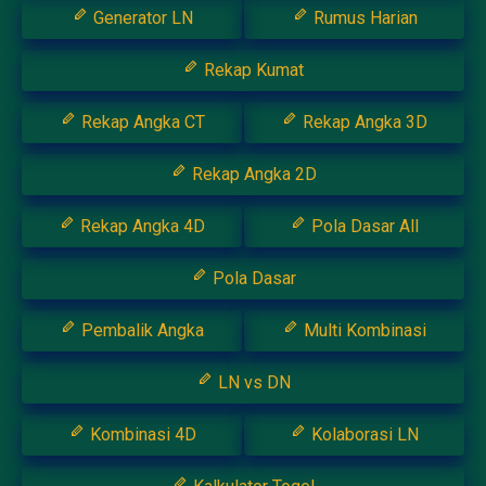
Generator LN
Rumus Harian
Rekap Kumat
Rekap Angka CT
Rekap Angka 3D
Rekap Angka 2D
Rekap Angka 4D
Pola Dasar All
Pola Dasar
Pembalik Angka
Multi Kombinasi
LN vs DN
Kombinasi 4D
Kolaborasi LN