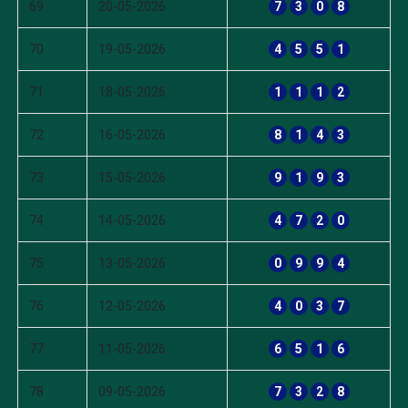
69
20-05-2026
7
3
0
8
70
19-05-2026
4
5
5
1
71
18-05-2026
1
1
1
2
72
16-05-2026
8
1
4
3
73
15-05-2026
9
1
9
3
74
14-05-2026
4
7
2
0
75
13-05-2026
0
9
9
4
76
12-05-2026
4
0
3
7
77
11-05-2026
6
5
1
6
78
09-05-2026
7
3
2
8