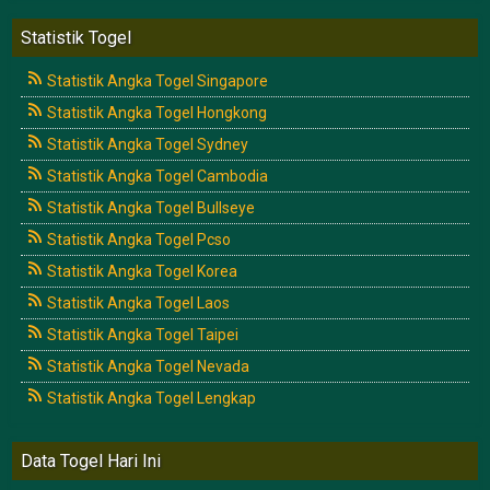
Statistik Togel
Statistik Angka Togel Singapore
Statistik Angka Togel Hongkong
Statistik Angka Togel Sydney
Statistik Angka Togel Cambodia
Statistik Angka Togel Bullseye
Statistik Angka Togel Pcso
Statistik Angka Togel Korea
Statistik Angka Togel Laos
Statistik Angka Togel Taipei
Statistik Angka Togel Nevada
Statistik Angka Togel Lengkap
Data Togel Hari Ini