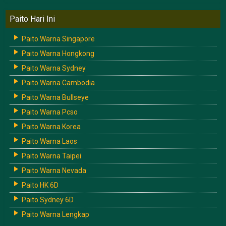
Paito Hari Ini
Paito Warna Singapore
Paito Warna Hongkong
Paito Warna Sydney
Paito Warna Cambodia
Paito Warna Bullseye
Paito Warna Pcso
Paito Warna Korea
Paito Warna Laos
Paito Warna Taipei
Paito Warna Nevada
Paito HK 6D
Paito Sydney 6D
Paito Warna Lengkap