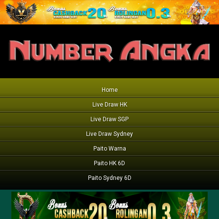
Home
Live Draw HK
Live Draw SGP
Live Draw Sydney
Paito Warna
Paito HK 6D
Paito Sydney 6D