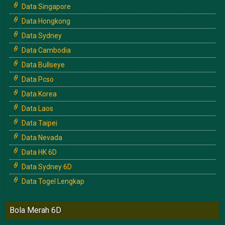
Data Singapore
Data Hongkong
Data Sydney
Data Cambodia
Data Bullseye
Data Pcso
Data Korea
Data Laos
Data Taipei
Data Nevada
Data HK 6D
Data Sydney 6D
Data Togel Lengkap
Bola Merah 6D