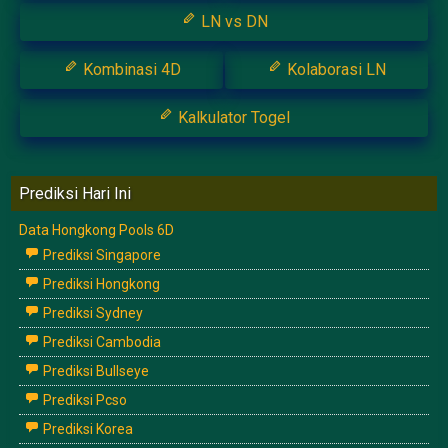
LN vs DN
Kombinasi 4D
Kolaborasi LN
Kalkulator Togel
Prediksi Hari Ini
Data Hongkong Pools 6D
Prediksi Singapore
Prediksi Hongkong
Prediksi Sydney
Prediksi Cambodia
Prediksi Bullseye
Prediksi Pcso
Prediksi Korea