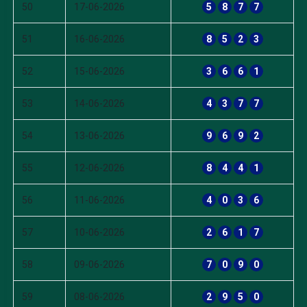
50
17-06-2026
5
8
7
7
51
16-06-2026
8
5
2
3
52
15-06-2026
3
6
6
1
53
14-06-2026
4
3
7
7
54
13-06-2026
9
6
9
2
55
12-06-2026
8
4
4
1
56
11-06-2026
4
0
3
6
57
10-06-2026
2
6
1
7
58
09-06-2026
7
0
9
0
59
08-06-2026
2
9
5
0