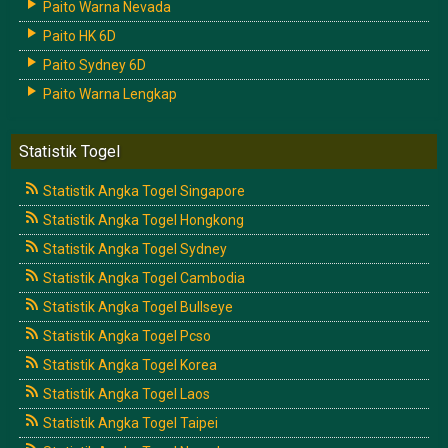
Paito Warna Nevada
Paito HK 6D
Paito Sydney 6D
Paito Warna Lengkap
Statistik Togel
Statistik Angka Togel Singapore
Statistik Angka Togel Hongkong
Statistik Angka Togel Sydney
Statistik Angka Togel Cambodia
Statistik Angka Togel Bullseye
Statistik Angka Togel Pcso
Statistik Angka Togel Korea
Statistik Angka Togel Laos
Statistik Angka Togel Taipei