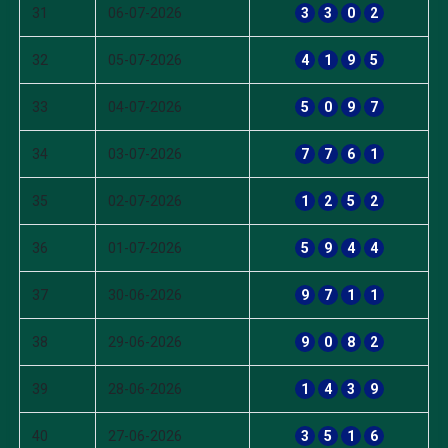
31
06-07-2026
3
3
0
2
32
05-07-2026
4
1
9
5
33
04-07-2026
5
0
9
7
34
03-07-2026
7
7
6
1
35
02-07-2026
1
2
5
2
36
01-07-2026
5
9
4
4
37
30-06-2026
9
7
1
1
38
29-06-2026
9
0
8
2
39
28-06-2026
1
4
3
9
40
27-06-2026
3
5
1
6