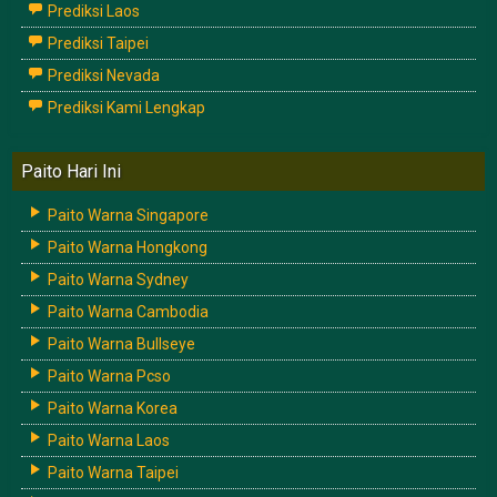
Prediksi Laos
Prediksi Taipei
Prediksi Nevada
Prediksi Kami Lengkap
Paito Hari Ini
Paito Warna Singapore
Paito Warna Hongkong
Paito Warna Sydney
Paito Warna Cambodia
Paito Warna Bullseye
Paito Warna Pcso
Paito Warna Korea
Paito Warna Laos
Paito Warna Taipei