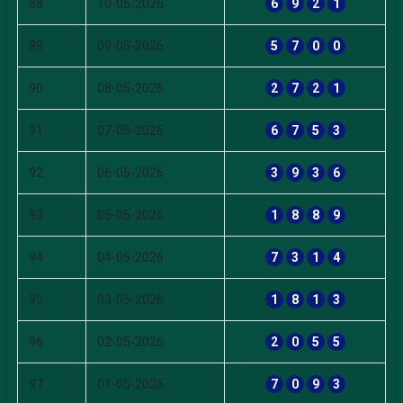
88
10-05-2026
6
9
2
1
89
09-05-2026
5
7
0
0
90
08-05-2026
2
7
2
1
91
07-05-2026
6
7
5
3
92
06-05-2026
3
9
3
6
93
05-05-2026
1
8
8
9
94
04-05-2026
7
3
1
4
95
03-05-2026
1
8
1
3
96
02-05-2026
2
0
5
5
97
01-05-2026
7
0
9
3