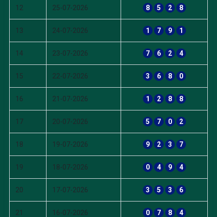
12
25-07-2026
8
5
2
8
13
24-07-2026
1
7
9
1
14
23-07-2026
7
6
2
4
15
22-07-2026
3
6
8
0
16
21-07-2026
1
2
8
8
17
20-07-2026
5
7
0
2
18
19-07-2026
9
2
3
7
19
18-07-2026
0
4
9
4
20
17-07-2026
3
5
3
6
21
16-07-2026
0
7
8
4