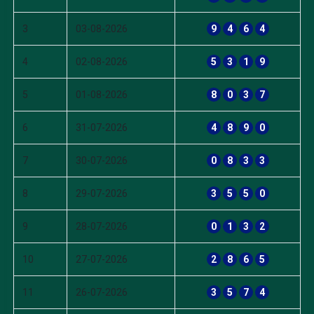
3
03-08-2026
9
4
6
4
4
02-08-2026
5
3
1
9
5
01-08-2026
8
0
3
7
6
31-07-2026
4
8
9
0
7
30-07-2026
0
8
3
3
8
29-07-2026
3
5
5
0
9
28-07-2026
0
1
3
2
10
27-07-2026
2
8
6
5
11
26-07-2026
3
5
7
4