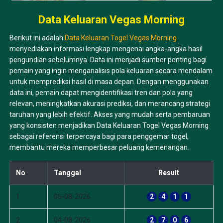
Data Keluaran Vegas Morning
Berikut ini adalah
Data Keluaran Togel Vegas Morning
menyediakan informasi lengkap mengenai angka-angka hasil
pengundian sebelumnya. Data ini menjadi sumber penting bagi
pemain yang ingin menganalisis pola keluaran secara mendalam
untuk memprediksi hasil di masa depan. Dengan menggunakan
data ini, pemain dapat mengidentifikasi tren dan pola yang
relevan, meningkatkan akurasi prediksi, dan merancang strategi
taruhan yang lebih efektif. Akses yang mudah serta pembaruan
yang konsisten menjadikan Data Keluaran Togel Vegas Morning
sebagai referensi terpercaya bagi para penggemar togel,
membantu mereka memperbesar peluang kemenangan.
No
Tanggal
Result
1
05-08-2026
2
4
1
1
2
04-08-2026
2
7
0
6