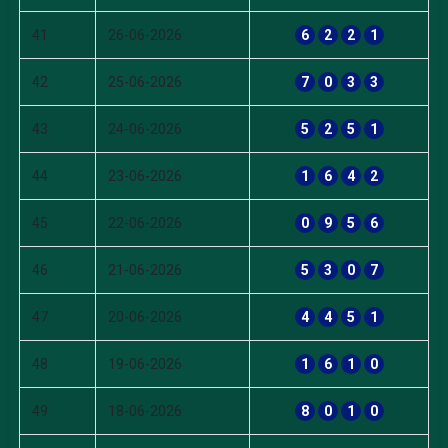
41
26-06-2026
6
2
2
1
42
25-06-2026
7
0
3
3
43
24-06-2026
5
2
5
1
44
23-06-2026
1
6
4
2
45
22-06-2026
0
9
5
6
46
21-06-2026
5
3
0
7
47
20-06-2026
4
4
5
1
48
19-06-2026
1
6
1
0
49
18-06-2026
8
0
1
0