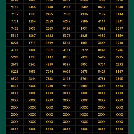
9380
0454
3438
4918
6502
8609
8638
7932
1135
2455
7570
4936
7172
9144
7731
1254
2523
6247
7286
4114
3241
7422
2930
2263
9165
1931
7698
3077
5517
8387
6632
5376
3825
9950
8859
6223
1719
9399
5515
1063
XXXX
1718
4318
XXXX
3562
4181
6972
8843
8236
5223
1735
0147
8935
7828
5422
2295
2613
0243
4819
0597
0853
9704
2292
8221
7853
7294
0605
2675
5429
8867
8524
4344
7333
3198
5761
6781
0305
8498
XXXX
8280
9956
0000
XXXX
XXXX
XXXX
XXXX
XXXX
XXXX
XXXX
XXXX
XXXX
XXXX
XXXX
XXXX
XXXX
XXXX
XXXX
XXXX
XXXX
XXXX
XXXX
XXXX
XXXX
XXXX
XXXX
XXXX
XXXX
XXXX
XXXX
XXXX
XXXX
XXXX
XXXX
XXXX
XXXX
XXXX
XXXX
XXXX
XXXX
XXXX
XXXX
XXXX
XXXX
XXXX
XXXX
XXXX