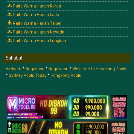
Paito Warna Harian Korea
Paito Warna Harian Laos
Paito Warna Harian Taipei
Paito Warna Harian Nevada
Paito Warna Harian Lengkap
Sahabat
Virdsam
*
Nagasaon
*
Naga saon
*
Welcome to Hongkong Pools
*
Sydney Pools Today
*
Hongkong Pools