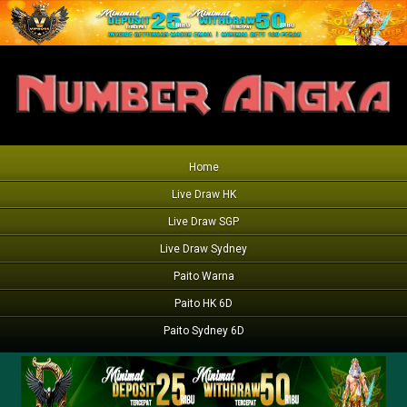
Home
Live Draw HK
Live Draw SGP
Live Draw Sydney
Paito Warna
Paito HK 6D
Paito Sydney 6D