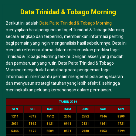
Data Trinidad & Tobago Morning
Berikut ini adalah
Data Paito Trinidad & Tobago Morning
menyajikan hasil pengundian togel Trinidad & Tobago Morning
secara lengkap dan terperinci, memberikan informasi penting
bagi pemain yang ingin menganalisis hasil sebelumnya. Data ini
menjadi referensi utama dalam merumuskan prediksi togel
Trinidad & Tobago Morning terkini. Dengan akses yang mudah
dan pembaruan yang rutin, Data Paito Trinidad & Tobago
Morning menjadi alat andal bagi para penggemar togel.
Informasi ini membantu pemain mengenali pola pengeluaran
dan menyusun strategi taruhan yang lebih efektif, sehingga
meningkatkan peluang kemenangan dalam permainan.
TAHUN 2019
SEN
SEL
RAB
KAM
JUM
SAB
MIN
1211
4742
4512
2565
2552
4346
8209
2031
5862
8121
8911
0831
4161
4721
5446
9172
6609
0591
2488
4953
6799