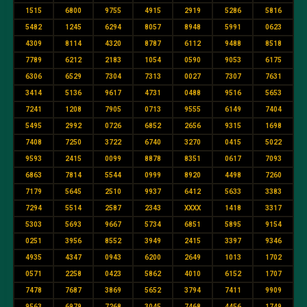
1515
6800
9755
4915
2919
5286
5816
5482
1245
6294
8057
8948
5991
0623
4309
8114
4320
8787
6112
9488
8518
7789
6212
2183
1054
0590
9053
6175
6306
6529
7304
7313
0027
7307
7631
3414
5136
9617
4731
0488
9516
5653
7241
1208
7905
0713
9555
6149
7404
5495
2992
0726
6852
2656
9315
1698
7408
7250
3722
6740
3270
0415
5022
9593
2415
0099
8878
8351
0617
7093
6863
7814
5544
0999
8920
4498
7260
7179
5645
2510
9937
6412
5633
3383
7294
5514
2587
2343
XXXX
1418
3317
5303
5693
9667
5734
6851
5895
9154
0251
3956
8552
3949
2415
3397
9346
4935
4347
0943
6200
2649
1013
1702
0571
2258
0423
5862
4010
6152
1707
7478
7687
3869
5652
3794
7411
9909
9563
6979
7268
3045
7468
4456
1749