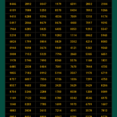
8446
2892
0047
1979
6591
2802
2184
6109
7088
5250
8370
0434
7892
9266
9410
6288
9396
4536
7009
1310
9174
5497
2066
8679
0676
4400
7097
9595
7964
6285
5825
6435
0053
9292
5547
3218
3331
1793
9282
1114
0862
5965
6824
1799
0804
0829
3302
4214
8083
0944
9098
3674
9449
4121
9263
9560
3008
7152
5323
7796
2663
5365
6651
1978
3746
7490
8360
5576
1168
1831
6485
2338
0404
7581
7670
7844
4735
9855
7182
0992
5194
3507
1970
6719
8737
6007
7356
9726
1036
7299
4750
8557
9603
3560
2425
3629
3629
8206
8704
3246
2288
1700
8338
1208
0089
1169
7122
9565
0780
0342
4546
6975
1040
0203
7785
1699
9973
6799
1607
4883
3838
3615
7214
4391
3578
7813
0854
8601
9809
0067
0230
5378
9779