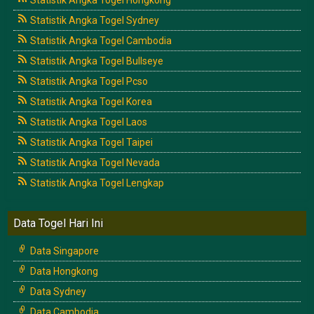
Statistik Angka Togel Sydney
Statistik Angka Togel Cambodia
Statistik Angka Togel Bullseye
Statistik Angka Togel Pcso
Statistik Angka Togel Korea
Statistik Angka Togel Laos
Statistik Angka Togel Taipei
Statistik Angka Togel Nevada
Statistik Angka Togel Lengkap
Data Togel Hari Ini
Data Singapore
Data Hongkong
Data Sydney
Data Cambodia