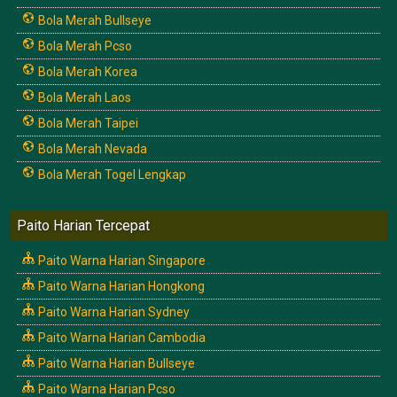
Bola Merah Bullseye
Bola Merah Pcso
Bola Merah Korea
Bola Merah Laos
Bola Merah Taipei
Bola Merah Nevada
Bola Merah Togel Lengkap
Paito Harian Tercepat
Paito Warna Harian Singapore
Paito Warna Harian Hongkong
Paito Warna Harian Sydney
Paito Warna Harian Cambodia
Paito Warna Harian Bullseye
Paito Warna Harian Pcso