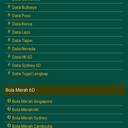
Data Bullseye
Data Pcso
Data Korea
Data Laos
Data Taipei
Data Nevada
Data HK 6D
Data Sydney 6D
Data Togel Lengkap
Bola Merah 6D
Bola Merah Singapore
Bola Merah HK
Bola Merah Sydney
Bola Merah Cambodia