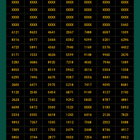
XXXX
XXXX
XXXX
XXXX
XXXX
XXXX
XXXX
XXXX
XXXX
XXXX
XXXX
XXXX
XXXX
XXXX
XXXX
XXXX
XXXX
XXXX
XXXX
XXXX
XXXX
XXXX
XXXX
XXXX
XXXX
XXXX
XXXX
5663
6121
8633
4641
2067
7488
6587
1009
8316
0977
3444
0382
9399
0201
6296
4723
5891
4363
7940
1169
5376
4432
0171
1533
4626
5599
9148
9965
2670
3283
4686
8925
7218
4565
7946
1089
8050
1376
8519
0962
4316
5304
1358
6295
7496
6670
9387
0556
4441
3086
2600
6471
3975
5218
7417
9095
8681
9120
2545
0454
6871
9149
4127
3743
2624
5412
7165
9292
5843
8787
4881
6698
5872
3000
1523
XXXX
3183
5892
3334
0355
6618
1243
6416
2126
7823
9892
7267
1505
1012
7368
2353
5088
7409
5537
1750
0479
2448
8746
4917
3850
2744
2877
9050
7254
8097
9852