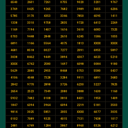
6540
2601
7261
0755
9020
3201
9767
3769
0425
9265
7682
3989
3655
6206
5785
3170
4353
3346
7850
6595
1411
1338
3310
9758
2835
9720
6413
2269
1169
7194
1407
1616
3610
6083
7325
0703
9448
2848
2610
6245
1586
1055
6891
1166
5564
4075
1813
XXXX
XXXX
4681
8518
0027
7277
2091
6955
5897
3038
8462
9449
3894
4307
6023
5210
XXXX
6742
2580
1697
6098
0084
9180
5629
2080
2955
8468
0753
5580
0437
4106
4048
7328
3284
9911
6891
3683
2842
9770
2898
3726
6230
3227
7825
2654
2523
7349
2080
3888
1630
1160
5932
7482
0108
3810
8431
1950
1409
1847
6394
3964
6094
2219
5181
3503
9814
3025
5851
2055
XXXX
6077
3035
0102
7089
9325
4015
7131
7438
1017
2481
6749
1284
3867
8960
0326
6212