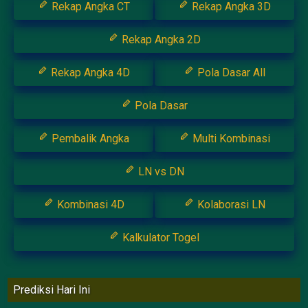
Rekap Angka CT
Rekap Angka 3D
Rekap Angka 2D
Rekap Angka 4D
Pola Dasar All
Pola Dasar
Pembalik Angka
Multi Kombinasi
LN vs DN
Kombinasi 4D
Kolaborasi LN
Kalkulator Togel
Prediksi Hari Ini