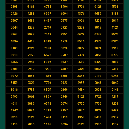
0803
5166
6754
3706
3706
0123
7591
2426
4231
0907
6094
4376
9650
3183
3507
1693
0457
7575
6906
7233
2814
7644
1255
2740
7923
3239
9015
4124
4865
8992
7049
8351
6629
0742
8526
1834
4415
8843
1770
8596
4978
8926
7103
4220
7858
3820
0874
9071
9915
9910
2266
6622
7207
2374
7860
0775
8356
7943
0939
1837
6580
8426
4880
0408
2912
7261
2387
7321
8864
7313
9072
1685
1650
6865
3358
2194
0245
3159
2324
7740
0923
4935
2043
9042
3016
3735
8525
2660
4684
2808
2146
3490
3061
0969
2940
5128
9722
4217
4611
3890
6542
7674
6757
4706
9208
1942
5084
1318
8157
5052
1829
8489
7310
9123
9454
7113
1367
5488
8952
8110
2806
9196
9636
0120
9986
1137