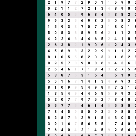
2
1
9
7
7
2
9
0
1
1
5
9
0
0
2
1
1
2
7
2
1
3
4
8
9
0
6
4
0
5
5
9
6
8
4
3
3
8
2
9
9
3
2
5
6
9
3
2
5
0
8
2
1
5
9
3
3
7
0
7
3
1
8
0
1
5
0
5
3
8
5
9
5
6
2
1
1
2
4
2
2
6
8
4
4
6
5
2
4
1
8
2
6
3
8
2
1
9
0
6
6
2
4
3
4
5
8
9
8
3
2
9
9
9
1
1
2
8
1
0
5
5
8
2
0
3
3
1
8
2
8
9
5
7
3
9
8
3
6
9
4
3
6
2
6
4
6
1
7
1
8
4
3
2
7
5
5
3
8
7
6
3
1
6
4
1
6
1
9
5
5
1
6
7
1
4
1
3
4
9
9
3
8
1
0
9
9
5
4
9
8
8
7
2
1
1
3
5
4
9
4
4
6
8
5
9
9
3
5
2
0
7
7
9
7
5
2
7
3
4
0
0
5
7
7
5
4
6
1
4
5
5
8
0
7
3
4
5
9
5
0
9
3
3
9
8
0
8
2
8
7
6
2
9
1
5
6
3
0
5
3
9
1
6
7
5
6
5
5
1
7
4
0
7
6
4
0
4
2
1
4
5
9
2
8
6