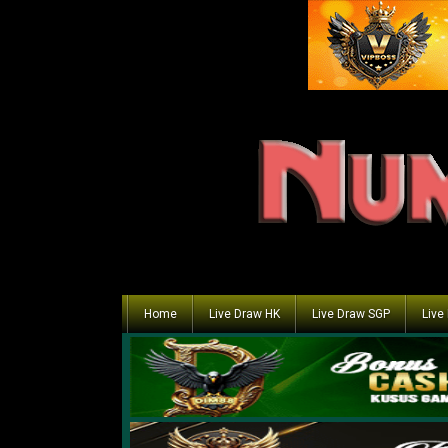
Home
Live Draw HK
Live Draw SGP
Live