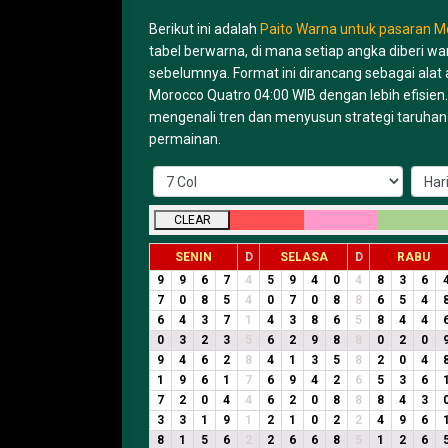
Berikut ini adalah
Paito Warna untuk pasaran M
tabel berwarna, di mana setiap angka diberi w
sebelumnya. Format ini dirancang sebagai ala
Morocco Quatro 04:00 WIB dengan lebih efisi
mengenali tren dan menyusun strategi taruhan 
permainan.
CLEAR
SENIN
D
SELASA
D
RABU
9
9
6
7
4
5
9
4
0
4
8
3
6
7
0
8
5
4
0
7
0
8
8
6
5
4
6
4
3
7
1
4
3
8
6
5
8
4
4
0
3
2
3
5
6
2
9
8
8
0
2
0
9
4
6
2
8
4
1
3
5
8
2
0
4
1
9
6
1
7
6
9
4
2
6
5
3
6
7
2
0
4
4
6
2
0
8
8
8
4
3
3
3
1
9
1
2
1
0
2
2
4
9
6
8
1
5
6
2
2
6
6
8
5
1
2
6