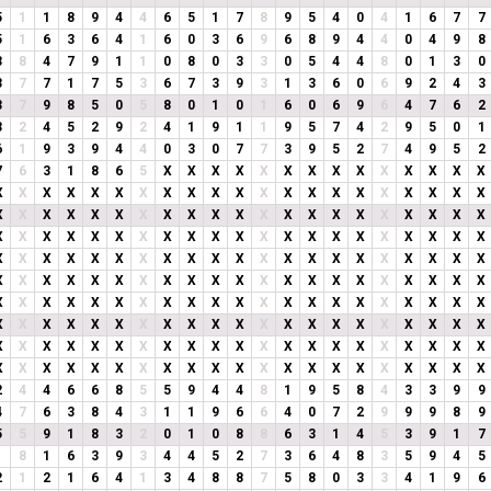
5
1
1
8
9
4
4
6
5
1
7
8
9
5
4
0
4
1
6
7
7
5
1
6
3
6
4
1
6
0
3
6
9
6
8
9
4
4
0
4
9
8
3
8
4
7
9
1
1
0
8
0
3
3
0
5
4
4
8
0
1
3
0
3
7
7
1
7
5
3
6
7
3
9
3
1
3
6
0
6
9
2
4
3
3
7
9
8
5
0
5
8
0
1
0
1
6
0
6
9
6
4
7
6
2
3
2
4
5
2
9
2
4
1
9
1
1
9
5
7
4
2
9
5
0
1
6
1
9
3
9
4
4
0
3
0
7
7
3
9
5
2
7
4
9
5
2
7
6
3
1
8
6
5
X
X
X
X
X
X
X
X
X
X
X
X
X
X
X
X
X
X
X
X
X
X
X
X
X
X
X
X
X
X
X
X
X
X
X
X
X
X
X
X
X
X
X
X
X
X
X
X
X
X
X
X
X
X
X
X
X
X
X
X
X
X
X
X
X
X
X
X
X
X
X
X
X
X
X
X
X
X
X
X
X
X
X
X
X
X
X
X
X
X
X
X
X
X
X
X
X
X
X
X
X
X
X
X
X
X
X
X
X
X
X
X
X
X
X
X
X
X
X
X
X
X
X
X
X
X
X
X
X
X
X
X
X
X
X
X
X
X
X
X
X
X
X
X
X
X
X
X
X
X
X
X
X
X
X
X
X
X
X
X
X
X
X
X
X
X
X
X
X
X
X
X
X
X
X
X
X
X
X
X
X
X
X
X
X
X
X
X
X
X
X
X
X
X
X
X
X
X
X
X
X
X
X
2
4
4
6
6
8
5
5
9
4
4
8
1
9
5
8
4
3
3
9
9
4
7
6
3
8
4
3
1
1
9
6
6
4
0
7
2
9
9
9
8
9
5
5
9
1
8
3
2
0
1
0
8
8
6
3
1
4
5
3
9
1
7
1
8
1
6
3
9
3
4
4
5
2
7
3
6
4
8
3
5
9
4
5
2
1
2
1
6
4
1
3
4
8
8
7
5
8
0
3
3
4
1
9
6