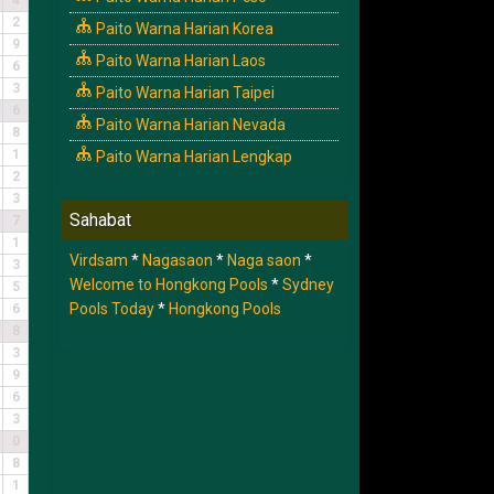
4
2
Paito Warna Harian Korea
9
Paito Warna Harian Laos
6
3
Paito Warna Harian Taipei
6
Paito Warna Harian Nevada
8
1
Paito Warna Harian Lengkap
2
3
Sahabat
7
1
Virdsam
*
Nagasaon
*
Naga saon
*
3
Welcome to Hongkong Pools
*
Sydney
5
Pools Today
*
Hongkong Pools
6
8
3
9
6
3
0
8
1