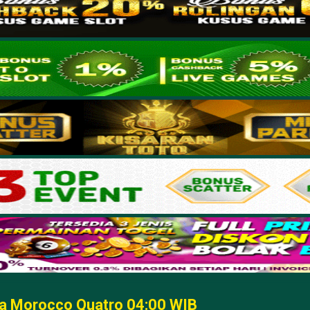
a Morocco Quatro 04:00 WIB