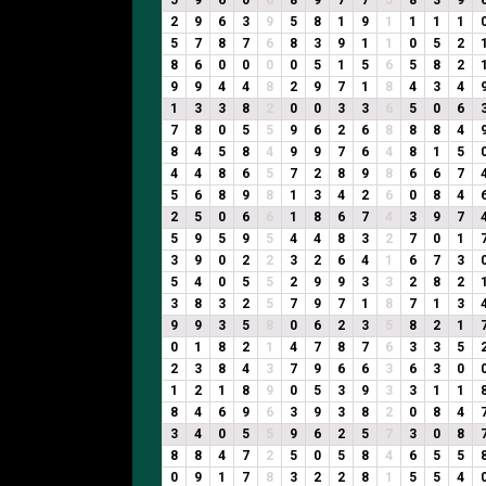
5
9
6
0
6
8
9
7
7
5
8
3
9
2
9
6
3
9
5
8
1
9
1
1
1
1
5
7
8
7
6
8
3
9
1
1
0
5
2
8
6
0
0
0
0
5
1
5
6
5
8
2
9
9
4
4
8
2
9
7
1
8
4
3
4
1
3
3
8
2
0
0
3
3
6
5
0
6
7
8
0
5
5
9
6
2
6
8
8
8
4
8
4
5
8
4
9
9
7
6
4
8
1
5
4
4
8
6
5
7
2
8
9
8
6
6
7
5
6
8
9
8
1
3
4
2
6
0
8
4
2
5
0
6
6
1
8
6
7
4
3
9
7
5
9
5
9
5
4
4
8
3
2
7
0
1
3
9
0
2
2
3
2
6
4
1
6
7
3
5
4
0
5
5
2
9
9
3
3
2
8
2
3
8
3
2
5
7
9
7
1
8
7
1
3
9
9
3
5
8
0
6
2
3
5
8
2
1
0
1
8
2
1
4
7
8
7
6
3
3
5
2
3
8
4
3
7
9
6
6
3
6
3
0
1
2
1
8
9
0
5
3
9
3
3
1
1
8
4
6
9
6
3
9
3
8
2
0
8
4
3
4
0
5
5
9
6
2
5
7
3
0
8
8
8
4
7
2
5
0
5
8
4
6
5
5
0
9
1
7
8
3
2
2
8
1
5
5
4