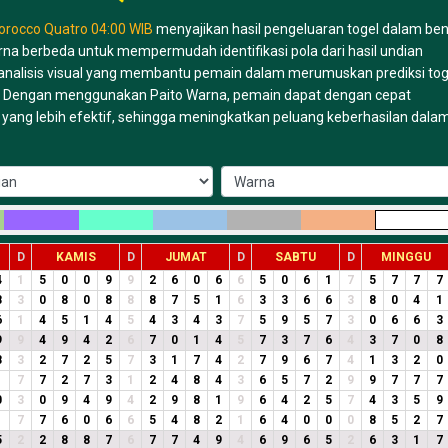
orocco Quatro 04:00 WIB
menyajikan hasil pengeluaran togel dalam be
arna berbeda untuk mempermudah identifikasi pola dari hasil undian
t analisis visual yang membantu pemain dalam merumuskan prediksi tog
en. Dengan menggunakan Paito Warna, pemain dapat dengan cepat
yang lebih efektif, sehingga meningkatkan peluang keberhasilan dala
D
KAMIS
D
JUMAT
D
SABTU
D
MINGGU
4
1
5
0
0
9
9
2
6
0
6
6
5
0
6
1
7
5
7
7
7
8
3
0
8
0
8
8
8
7
5
1
6
3
3
6
6
3
8
0
4
1
6
1
4
5
1
4
5
4
3
4
3
7
5
9
5
7
3
0
6
6
3
9
9
4
9
4
2
6
7
0
1
4
5
7
3
7
6
4
3
7
0
8
8
3
2
7
2
5
7
3
1
7
4
2
7
9
6
7
4
1
3
2
0
1
7
7
2
7
3
1
2
4
8
4
3
6
5
7
2
9
9
7
7
7
0
3
0
9
4
9
4
2
9
8
1
9
6
4
2
5
7
4
3
5
9
1
7
7
6
0
6
6
5
4
8
2
1
6
4
0
0
0
8
5
2
7
5
2
2
8
8
7
6
7
7
4
9
4
6
9
6
5
2
6
3
1
7