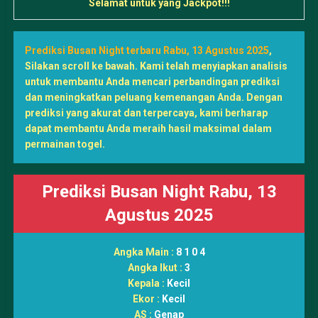
Selamat untuk yang Jackpot!!!
Prediksi Busan Night terbaru Rabu, 13 Agustus 2025
,
Silakan scroll ke bawah. Kami telah menyiapkan analisis
untuk membantu Anda mencari perbandingan prediksi
dan meningkatkan peluang kemenangan Anda. Dengan
prediksi yang akurat dan terpercaya, kami berharap
dapat membantu Anda meraih hasil maksimal dalam
permainan togel.
Prediksi Busan Night Rabu, 13
Agustus 2025
Angka Main :
8 1 0 4
Angka Ikut :
3
Kepala :
Kecil
Ekor :
Kecil
AS :
Genap