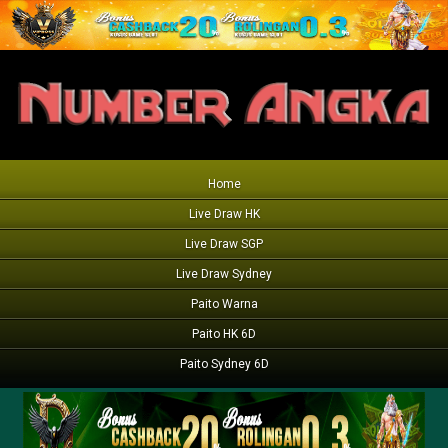
Home
Live Draw HK
Live Draw SGP
Live Draw Sydney
Paito Warna
Paito HK 6D
Paito Sydney 6D