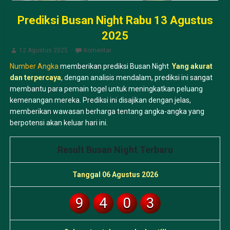
Prediksi Busan Night Rabu 13 Agustus
2025
12 Agustus 2025
Komentar
Number Angka
memberikan prediksi Busan Night
Yang akurat
dan terpercaya
, dengan analisis mendalam, prediksi ini sangat
membantu para pemain togel untuk meningkatkan peluang
kemenangan mereka. Prediksi ini disajikan dengan jelas,
memberikan wawasan berharga tentang angka-angka yang
berpotensi akan keluar hari ini.
Result Busan Night Terbaru
Tanggal 06 Agustus 2026
9
4
0
3