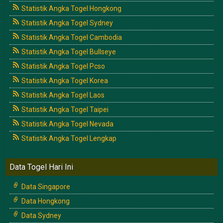
Statistik Angka Togel Hongkong
Statistik Angka Togel Sydney
Statistik Angka Togel Cambodia
Statistik Angka Togel Bullseye
Statistik Angka Togel Pcso
Statistik Angka Togel Korea
Statistik Angka Togel Laos
Statistik Angka Togel Taipei
Statistik Angka Togel Nevada
Statistik Angka Togel Lengkap
Data Togel Hari Ini
Data Singapore
Data Hongkong
Data Sydney