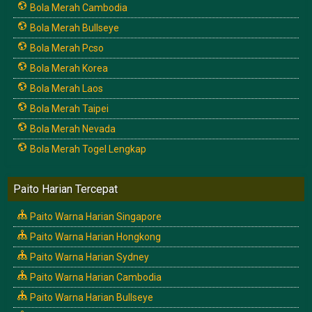
Bola Merah Cambodia
Bola Merah Bullseye
Bola Merah Pcso
Bola Merah Korea
Bola Merah Laos
Bola Merah Taipei
Bola Merah Nevada
Bola Merah Togel Lengkap
Paito Harian Tercepat
Paito Warna Harian Singapore
Paito Warna Harian Hongkong
Paito Warna Harian Sydney
Paito Warna Harian Cambodia
Paito Warna Harian Bullseye