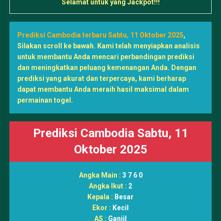
Selamat untuk yang Jackpot!!!
Prediksi Cambodia terbaru Sabtu, 11 Oktober 2025
,
Silakan scroll ke bawah. Kami telah menyiapkan analisis
untuk membantu Anda mencari perbandingan prediksi
dan meningkatkan peluang kemenangan Anda. Dengan
prediksi yang akurat dan terpercaya, kami berharap
dapat membantu Anda meraih hasil maksimal dalam
permainan togel.
Prediksi Cambodia Sabtu, 11
Oktober 2025
Angka Main :
3 7 6 0
Angka Ikut :
2
Kepala :
Besar
Ekor :
Kecil
AS :
Ganjil