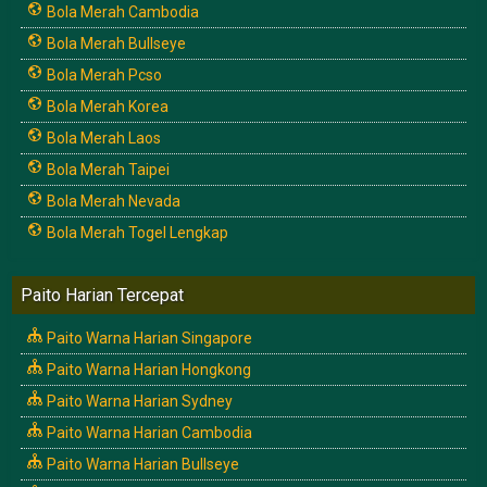
Bola Merah Cambodia
Bola Merah Bullseye
Bola Merah Pcso
Bola Merah Korea
Bola Merah Laos
Bola Merah Taipei
Bola Merah Nevada
Bola Merah Togel Lengkap
Paito Harian Tercepat
Paito Warna Harian Singapore
Paito Warna Harian Hongkong
Paito Warna Harian Sydney
Paito Warna Harian Cambodia
Paito Warna Harian Bullseye