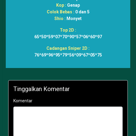
Kop :
Genap
Colok Bebas :
0 dan 5
Shio :
Monyet
Top 2D :
65*50*59*07*70*90*57*06*60*97
Cadangan Sniper 2D :
76*69*96*95*79*56*09*67*05*75
Tinggalkan Komentar
Komentar