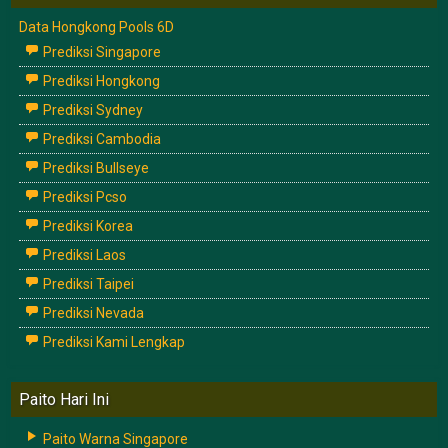
Data Hongkong Pools 6D
Prediksi Singapore
Prediksi Hongkong
Prediksi Sydney
Prediksi Cambodia
Prediksi Bullseye
Prediksi Pcso
Prediksi Korea
Prediksi Laos
Prediksi Taipei
Prediksi Nevada
Prediksi Kami Lengkap
Paito Hari Ini
Paito Warna Singapore