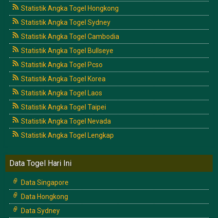
Statistik Angka Togel Hongkong
Statistik Angka Togel Sydney
Statistik Angka Togel Cambodia
Statistik Angka Togel Bullseye
Statistik Angka Togel Pcso
Statistik Angka Togel Korea
Statistik Angka Togel Laos
Statistik Angka Togel Taipei
Statistik Angka Togel Nevada
Statistik Angka Togel Lengkap
Data Togel Hari Ini
Data Singapore
Data Hongkong
Data Sydney