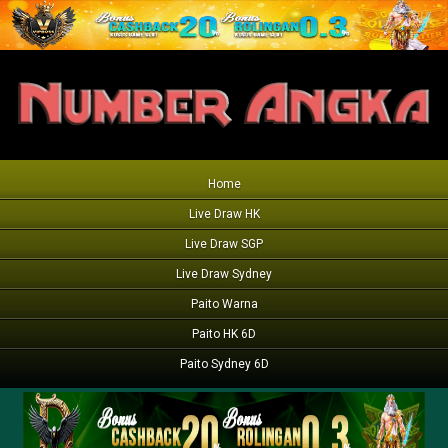
Home
Live Draw HK
Live Draw SGP
Live Draw Sydney
Paito Warna
Paito HK 6D
Paito Sydney 6D