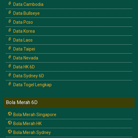
Data Cambodia
Data Bullseye
Data Pcso
Data Korea
Data Laos
Data Taipei
Data Nevada
Data HK 6D
Data Sydney 6D
Data Togel Lengkap
Bola Merah 6D
Bola Merah Singapore
Bola Merah HK
Bola Merah Sydney