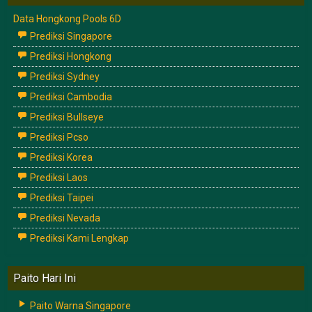
Data Hongkong Pools 6D
Prediksi Singapore
Prediksi Hongkong
Prediksi Sydney
Prediksi Cambodia
Prediksi Bullseye
Prediksi Pcso
Prediksi Korea
Prediksi Laos
Prediksi Taipei
Prediksi Nevada
Prediksi Kami Lengkap
Paito Hari Ini
Paito Warna Singapore