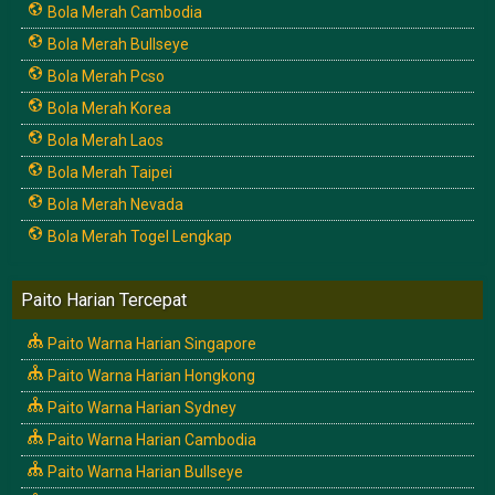
Bola Merah Cambodia
Bola Merah Bullseye
Bola Merah Pcso
Bola Merah Korea
Bola Merah Laos
Bola Merah Taipei
Bola Merah Nevada
Bola Merah Togel Lengkap
Paito Harian Tercepat
Paito Warna Harian Singapore
Paito Warna Harian Hongkong
Paito Warna Harian Sydney
Paito Warna Harian Cambodia
Paito Warna Harian Bullseye