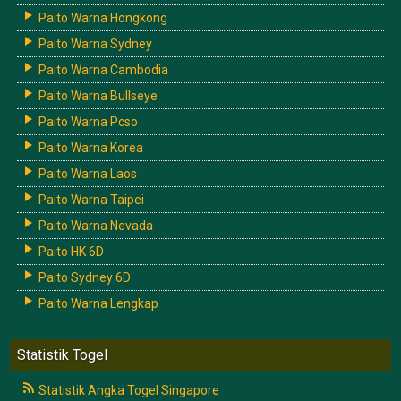
Paito Warna Hongkong
Paito Warna Sydney
Paito Warna Cambodia
Paito Warna Bullseye
Paito Warna Pcso
Paito Warna Korea
Paito Warna Laos
Paito Warna Taipei
Paito Warna Nevada
Paito HK 6D
Paito Sydney 6D
Paito Warna Lengkap
Statistik Togel
Statistik Angka Togel Singapore