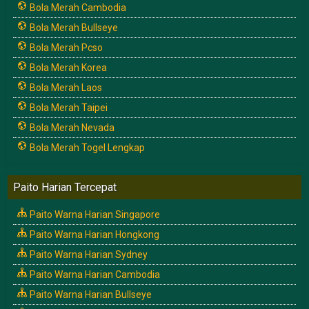
Bola Merah Cambodia
Bola Merah Bullseye
Bola Merah Pcso
Bola Merah Korea
Bola Merah Laos
Bola Merah Taipei
Bola Merah Nevada
Bola Merah Togel Lengkap
Paito Harian Tercepat
Paito Warna Harian Singapore
Paito Warna Harian Hongkong
Paito Warna Harian Sydney
Paito Warna Harian Cambodia
Paito Warna Harian Bullseye