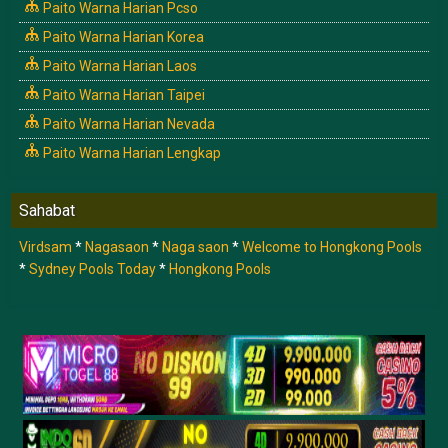
Paito Warna Harian Pcso
Paito Warna Harian Korea
Paito Warna Harian Laos
Paito Warna Harian Taipei
Paito Warna Harian Nevada
Paito Warna Harian Lengkap
Sahabat
Virdsam
*
Nagasaon
*
Naga saon
*
Welcome to Hongkong Pools
*
Sydney Pools Today
*
Hongkong Pools