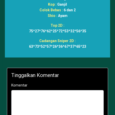
Kop :
Ganjil
Colok Bebas :
6 dan 2
Shio :
Ayam
Top 2D :
75*27*76*62*25*72*53*32*56*35
Cadangan Sniper 2D :
63*73*52*57*26*36*67*37*65*23
Tinggalkan Komentar
Komentar