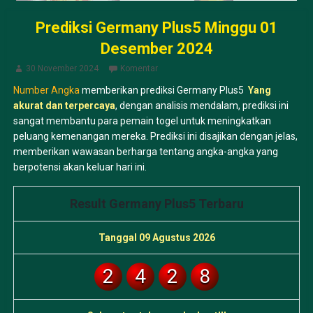
Prediksi Germany Plus5 Minggu 01
Desember 2024
30 November 2024
Komentar
Number Angka
memberikan prediksi Germany Plus5
Yang
akurat dan terpercaya
, dengan analisis mendalam, prediksi ini
sangat membantu para pemain togel untuk meningkatkan
peluang kemenangan mereka. Prediksi ini disajikan dengan jelas,
memberikan wawasan berharga tentang angka-angka yang
berpotensi akan keluar hari ini.
Result Germany Plus5 Terbaru
Tanggal 09 Agustus 2026
2
4
2
8