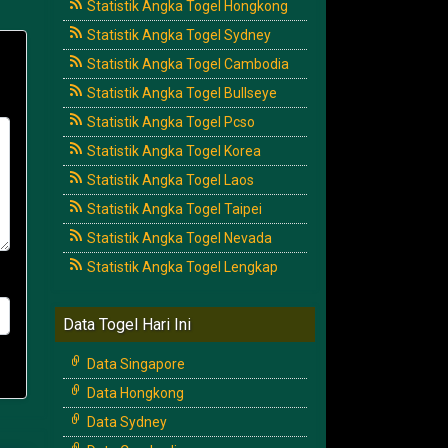
Statistik Angka Togel Hongkong
Statistik Angka Togel Sydney
Statistik Angka Togel Cambodia
Statistik Angka Togel Bullseye
Statistik Angka Togel Pcso
Statistik Angka Togel Korea
Statistik Angka Togel Laos
Statistik Angka Togel Taipei
Statistik Angka Togel Nevada
Statistik Angka Togel Lengkap
Data Togel Hari Ini
Data Singapore
Data Hongkong
Data Sydney