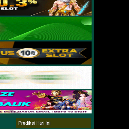
Prediksi Hari Ini