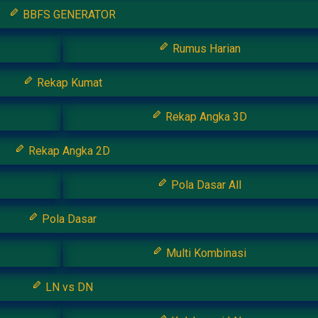
BBFS GENERATOR
Rumus Harian
Rekap Kumat
Rekap Angka 3D
Rekap Angka 2D
Pola Dasar All
Pola Dasar
Multi Kombinasi
LN vs DN