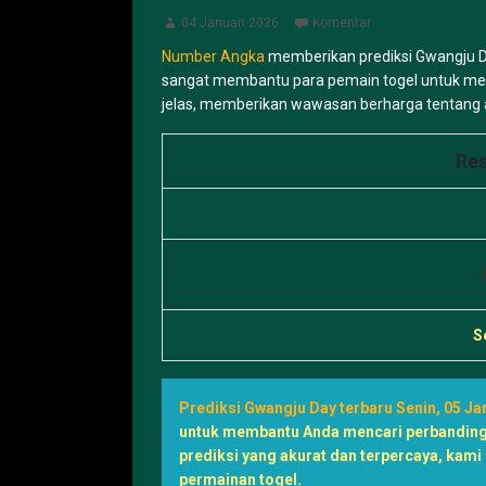
04 Januari 2026
Komentar
Number Angka
memberikan prediksi Gwangju
sangat membantu para pemain togel untuk men
jelas, memberikan wawasan berharga tentang an
Res
S
Prediksi Gwangju Day terbaru Senin, 05 Ja
untuk membantu Anda mencari perbanding
prediksi yang akurat dan terpercaya, kam
permainan togel.