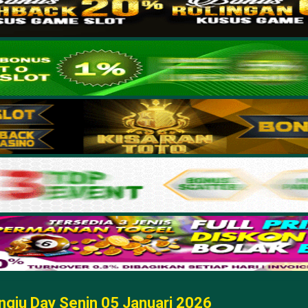
ngju Day Senin 05 Januari 2026