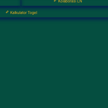
Kolaborasi LN
Kalkulator Togel