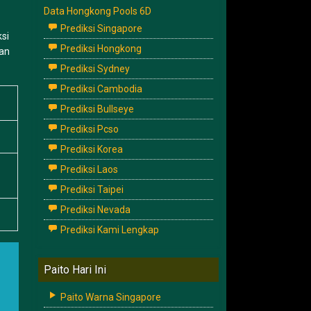
Data Hongkong Pools 6D
Prediksi Singapore
ksi
Prediksi Hongkong
gan
Prediksi Sydney
Prediksi Cambodia
Prediksi Bullseye
Prediksi Pcso
Prediksi Korea
Prediksi Laos
Prediksi Taipei
Prediksi Nevada
Prediksi Kami Lengkap
Paito Hari Ini
Paito Warna Singapore