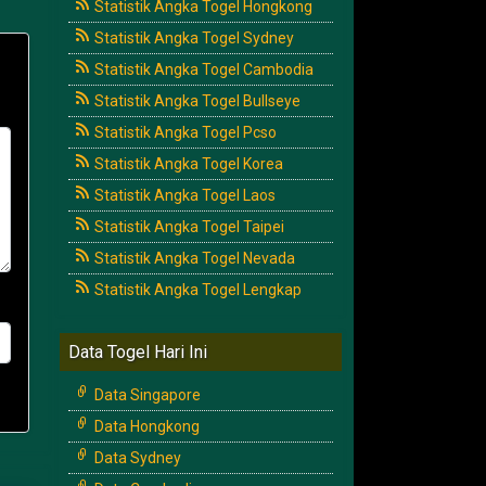
Statistik Angka Togel Hongkong
Statistik Angka Togel Sydney
Statistik Angka Togel Cambodia
Statistik Angka Togel Bullseye
Statistik Angka Togel Pcso
Statistik Angka Togel Korea
Statistik Angka Togel Laos
Statistik Angka Togel Taipei
Statistik Angka Togel Nevada
Statistik Angka Togel Lengkap
Data Togel Hari Ini
Data Singapore
Data Hongkong
Data Sydney