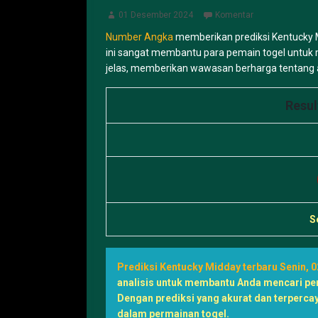
01 Desember 2024
Komentar
Number Angka
memberikan prediksi Kentucky
ini sangat membantu para pemain togel untuk 
jelas, memberikan wawasan berharga tentang an
Resul
S
Prediksi Kentucky Midday terbaru Senin, 
analisis untuk membantu Anda mencari p
Dengan prediksi yang akurat dan terperc
dalam permainan togel.