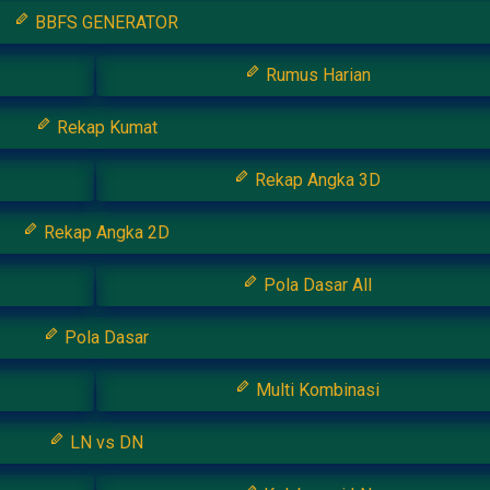
BBFS GENERATOR
Rumus Harian
Rekap Kumat
Rekap Angka 3D
Rekap Angka 2D
Pola Dasar All
Pola Dasar
Multi Kombinasi
LN vs DN