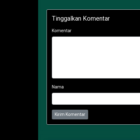
Tinggalkan Komentar
Komentar
Nama
Kirim Komentar