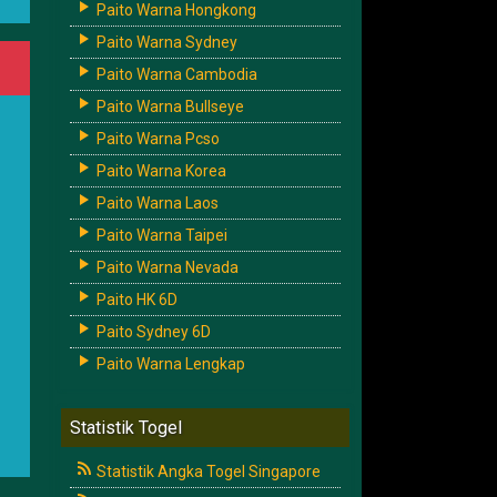
Paito Warna Hongkong
Paito Warna Sydney
Paito Warna Cambodia
Paito Warna Bullseye
Paito Warna Pcso
Paito Warna Korea
Paito Warna Laos
Paito Warna Taipei
Paito Warna Nevada
Paito HK 6D
Paito Sydney 6D
Paito Warna Lengkap
Statistik Togel
Statistik Angka Togel Singapore