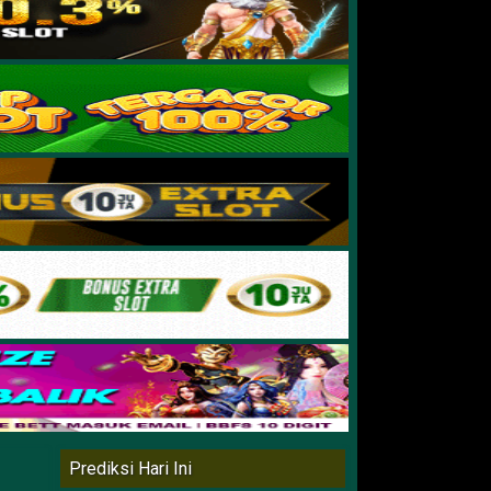
Prediksi Hari Ini