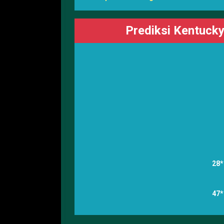
Prediksi Kentuck
28*
47*