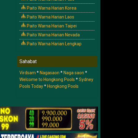
Paito Warna Harian Korea
Paito Warna Harian Laos
Paito Warna Harian Taipei
Paito Warna Harian Nevada
Paito Warna Harian Lengkap
Sahabat
Virdsam
*
Nagasaon
*
Naga saon
*
Welcome to Hongkong Pools
*
Sydney
Pools Today
*
Hongkong Pools