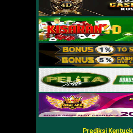
Prediksi Kentuc