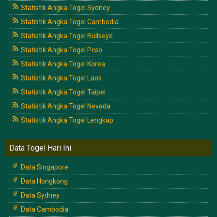
Statistik Angka Togel Sydney
Statistik Angka Togel Cambodia
Statistik Angka Togel Bullseye
Statistik Angka Togel Pcso
Statistik Angka Togel Korea
Statistik Angka Togel Laos
Statistik Angka Togel Taipei
Statistik Angka Togel Nevada
Statistik Angka Togel Lengkap
Data Togel Hari Ini
Data Singapore
Data Hongkong
Data Sydney
Data Cambodia