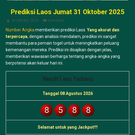
Prediksi Laos Jumat 31 Oktober 2025
30 Oktober 2025
Komentar
Number Angka
memberikan prediksi Laos
Yang akurat dan
terpercaya
, dengan analisis mendalam, prediksi ini sangat
membantu para pemain togel untuk meningkatkan peluang
kemenangan mereka. Prediksi ini disajikan dengan jelas,
memberikan wawasan berharga tentang angka-angka yang
berpotensi akan keluar hari ini.
Result Laos Terbaru
Tanggal 08 Agustus 2026
8
5
8
8
Selamat untuk yang Jackpot!!!