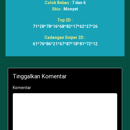
Colok Bebas :
7 dan 6
Shio :
Monyet
Top 2D :
71*28*78*16*68*82*17*62*27*26
Cadangan Sniper 2D :
61*76*86*21*67*87*18*81*72*12
Tinggalkan Komentar
Komentar