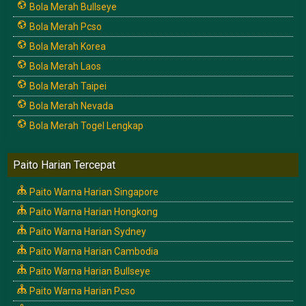
Bola Merah Bullseye
Bola Merah Pcso
Bola Merah Korea
Bola Merah Laos
Bola Merah Taipei
Bola Merah Nevada
Bola Merah Togel Lengkap
Paito Harian Tercepat
Paito Warna Harian Singapore
Paito Warna Harian Hongkong
Paito Warna Harian Sydney
Paito Warna Harian Cambodia
Paito Warna Harian Bullseye
Paito Warna Harian Pcso