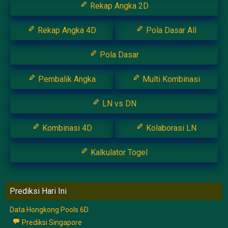
Rekap Angka 2D
Rekap Angka 4D
Pola Dasar All
Pola Dasar
Pembalik Angka
Multi Kombinasi
LN vs DN
Kombinasi 4D
Kolaborasi LN
Kalkulator Togel
Prediksi Hari Ini
Data Hongkong Pools 6D
Prediksi Singapore