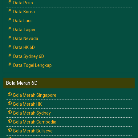
Data Pcso
Data Korea
Data Laos
Data Taipei
Data Nevada
Data HK 6D
Data Sydney 6D
Data Togel Lengkap
Bola Merah 6D
Bola Merah Singapore
Bola Merah HK
Bola Merah Sydney
Bola Merah Cambodia
Bola Merah Bullseye