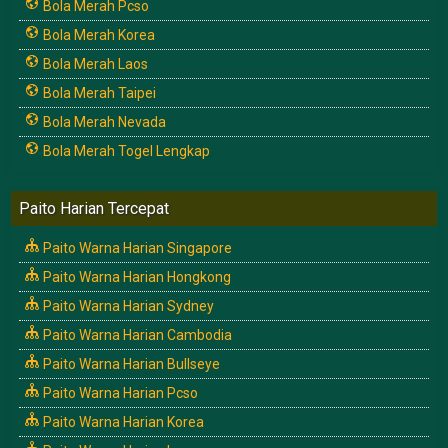
Bola Merah Pcso
Bola Merah Korea
Bola Merah Laos
Bola Merah Taipei
Bola Merah Nevada
Bola Merah Togel Lengkap
Paito Harian Tercepat
Paito Warna Harian Singapore
Paito Warna Harian Hongkong
Paito Warna Harian Sydney
Paito Warna Harian Cambodia
Paito Warna Harian Bullseye
Paito Warna Harian Pcso
Paito Warna Harian Korea