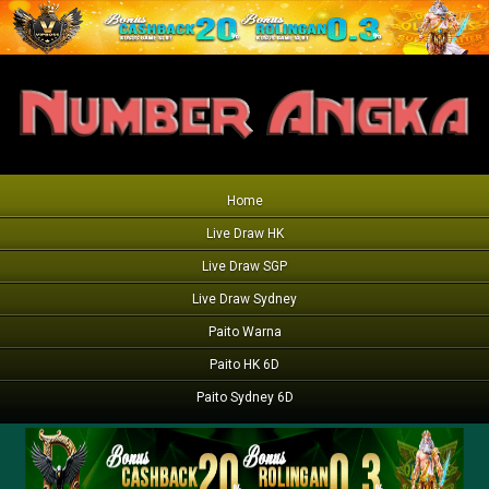
Home
Live Draw HK
Live Draw SGP
Live Draw Sydney
Paito Warna
Paito HK 6D
Paito Sydney 6D