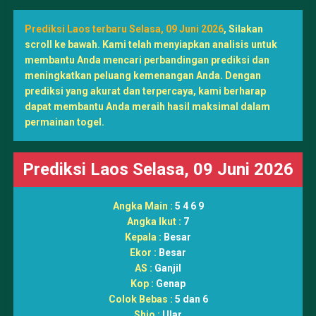
Prediksi Laos terbaru Selasa, 09 Juni 2026
,
Silakan
scroll ke bawah. Kami telah menyiapkan analisis untuk
membantu Anda mencari perbandingan prediksi dan
meningkatkan peluang kemenangan Anda. Dengan
prediksi yang akurat dan terpercaya, kami berharap
dapat membantu Anda meraih hasil maksimal dalam
permainan togel.
Prediksi Laos Selasa, 09 Juni 2026
Angka Main :
5 4 6 9
Angka Ikut :
7
Kepala :
Besar
Ekor :
Besar
AS :
Ganjil
Kop :
Genap
Colok Bebas :
5 dan 6
Shio :
Ular