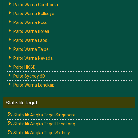
Paito Warna Cambodia
Paito Warna Bullseye
Paito Warna Pcso
Paito Warna Korea
Paito Warna Laos
Paito Warna Taipei
Paito Warna Nevada
Paito HK 6D
Paito Sydney 6D
Paito Warna Lengkap
Statistik Togel
Statistik Angka Togel Singapore
Statistik Angka Togel Hongkong
Statistik Angka Togel Sydney