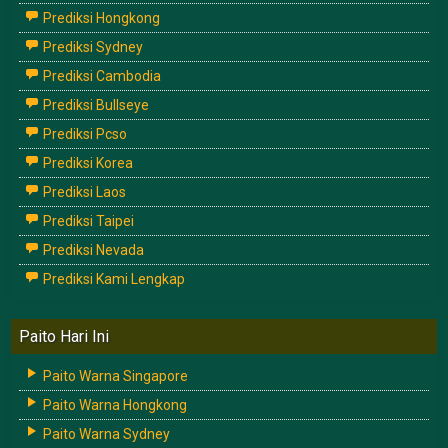
Prediksi Hongkong
Prediksi Sydney
Prediksi Cambodia
Prediksi Bullseye
Prediksi Pcso
Prediksi Korea
Prediksi Laos
Prediksi Taipei
Prediksi Nevada
Prediksi Kami Lengkap
Paito Hari Ini
Paito Warna Singapore
Paito Warna Hongkong
Paito Warna Sydney