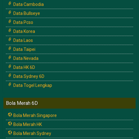
Data Cambodia
Data Bullseye
Data Pcso
Data Korea
Data Laos
Data Taipei
Data Nevada
Data HK 6D
Data Sydney 6D
Data Togel Lengkap
Bola Merah 6D
Bola Merah Singapore
Bola Merah HK
Bola Merah Sydney