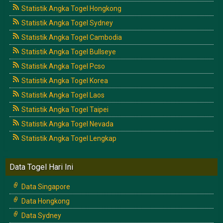
Statistik Angka Togel Hongkong
Statistik Angka Togel Sydney
Statistik Angka Togel Cambodia
Statistik Angka Togel Bullseye
Statistik Angka Togel Pcso
Statistik Angka Togel Korea
Statistik Angka Togel Laos
Statistik Angka Togel Taipei
Statistik Angka Togel Nevada
Statistik Angka Togel Lengkap
Data Togel Hari Ini
Data Singapore
Data Hongkong
Data Sydney