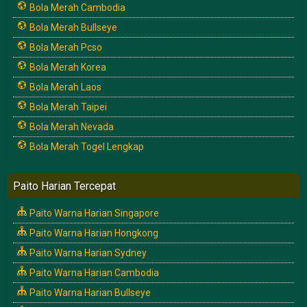
Bola Merah Cambodia
Bola Merah Bullseye
Bola Merah Pcso
Bola Merah Korea
Bola Merah Laos
Bola Merah Taipei
Bola Merah Nevada
Bola Merah Togel Lengkap
Paito Harian Tercepat
Paito Warna Harian Singapore
Paito Warna Harian Hongkong
Paito Warna Harian Sydney
Paito Warna Harian Cambodia
Paito Warna Harian Bullseye