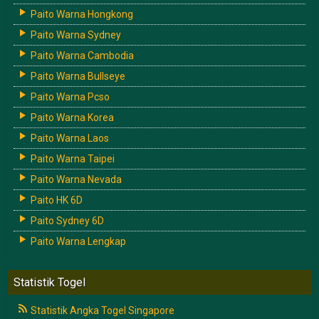
Paito Warna Hongkong
Paito Warna Sydney
Paito Warna Cambodia
Paito Warna Bullseye
Paito Warna Pcso
Paito Warna Korea
Paito Warna Laos
Paito Warna Taipei
Paito Warna Nevada
Paito HK 6D
Paito Sydney 6D
Paito Warna Lengkap
Statistik Togel
Statistik Angka Togel Singapore