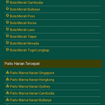
Bola Merah Cambodia
Bola Merah Bullseye
Bola Merah Pcso
Bola Merah Korea
Bola Merah Laos
Bola Merah Taipei
Bola Merah Nevada
Bola Merah Togel Lengkap
Paito Harian Tercepat
Paito Warna Harian Singapore
Paito Warna Harian Hongkong
Paito Warna Harian Sydney
Paito Warna Harian Cambodia
Paito Warna Harian Bullseye