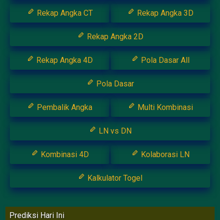
Rekap Angka CT
Rekap Angka 3D
Rekap Angka 2D
Rekap Angka 4D
Pola Dasar All
Pola Dasar
Pembalik Angka
Multi Kombinasi
LN vs DN
Kombinasi 4D
Kolaborasi LN
Kalkulator Togel
Prediksi Hari Ini