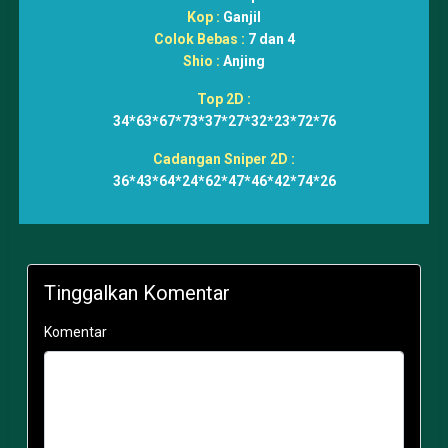
Kop :
Ganjil
Colok Bebas :
7 dan 4
Shio :
Anjing
Top 2D :
34*63*67*73*37*27*32*23*72*76
Cadangan Sniper 2D :
36*43*64*24*62*47*46*42*74*26
Tinggalkan Komentar
Komentar