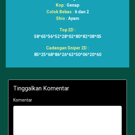
Kop :
Genap
Colok Bebas :
6 dan 2
Shio :
Ayam
Top 2D :
58*65*56*52*28*02*80*82*08*05
Cadangan Sniper 2D :
85*25*68*86*26*62*50*06*20*60
Tinggalkan Komentar
Komentar