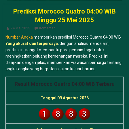
Prediksi Morocco Quatro 04:00 WIB
Minggu 25 Mei 2025
24 Mei 2025
Komentar
Number Angka
memberikan prediksi Morocco Quatro 04:00 WIB
Yang akurat dan terpercaya
, dengan analisis mendalam,
prediksi ini sangat membantu para pemain togel untuk
meningkatkan peluang kemenangan mereka. Prediksi ini
disajikan dengan jelas, memberikan wawasan berharga tentang
angka-angka yang berpotensi akan keluar hari ini.
Result Morocco Quatro 04:00 WIB Terbaru
Tanggal 09 Agustus 2026
1
8
8
3