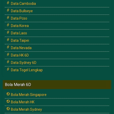
Data Cambodia
Data Bullseye
Data Pcso
Data Korea
Data Laos
Data Taipei
Data Nevada
Data HK 6D
Data Sydney 6D
Data Togel Lengkap
Bola Merah 6D
Bola Merah Singapore
Bola Merah HK
Bola Merah Sydney