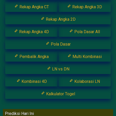
Rekap Angka CT
Rekap Angka 3D
Rekap Angka 2D
Rekap Angka 4D
Pola Dasar All
Pola Dasar
Pembalik Angka
Multi Kombinasi
LN vs DN
Kombinasi 4D
Kolaborasi LN
Kalkulator Togel
Prediksi Hari Ini