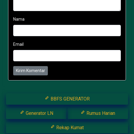
Nama
Email
Kirim Komentar
BBFS GENERATOR
Generator LN
Rumus Harian
Rekap Kumat