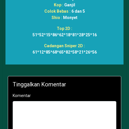
Kop :
Ganjil
Colok Bebas :
6 dan 5
Shio :
Monyet
Top 2D :
51*52*15*86*62*18*81*28*25*16
Cadangan Sniper 2D :
61*12*85*68*65*82*58*21*26*56
Tinggalkan Komentar
Komentar