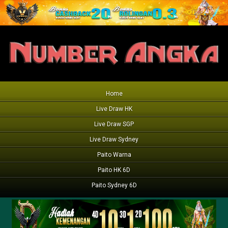
Home
Live Draw HK
Live Draw SGP
Live Draw Sydney
Paito Warna
Paito HK 6D
Paito Sydney 6D