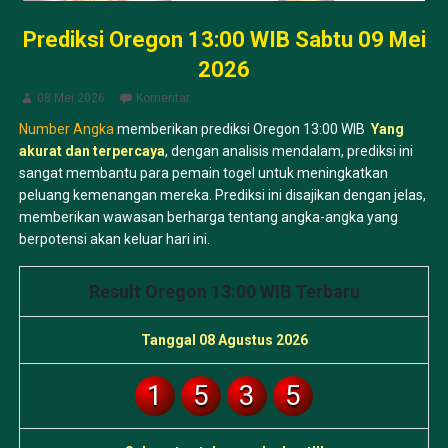
Prediksi Oregon 13:00 WIB Sabtu 09 Mei
2026
08 Mei 2026
Komentar
Number Angka
memberikan prediksi Oregon 13:00 WIB
Yang
akurat dan terpercaya
, dengan analisis mendalam, prediksi ini
sangat membantu para pemain togel untuk meningkatkan
peluang kemenangan mereka. Prediksi ini disajikan dengan jelas,
memberikan wawasan berharga tentang angka-angka yang
berpotensi akan keluar hari ini.
Result Oregon 13:00 WIB Terbaru
Tanggal 08 Agustus 2026
1
5
3
5