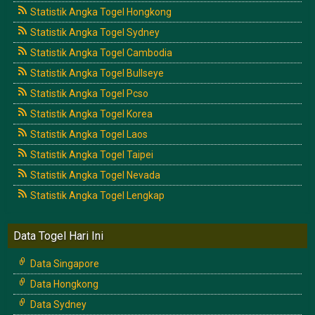
Statistik Angka Togel Hongkong
Statistik Angka Togel Sydney
Statistik Angka Togel Cambodia
Statistik Angka Togel Bullseye
Statistik Angka Togel Pcso
Statistik Angka Togel Korea
Statistik Angka Togel Laos
Statistik Angka Togel Taipei
Statistik Angka Togel Nevada
Statistik Angka Togel Lengkap
Data Togel Hari Ini
Data Singapore
Data Hongkong
Data Sydney