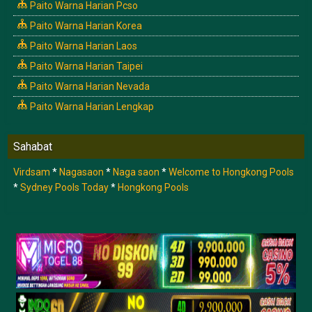
Paito Warna Harian Pcso
Paito Warna Harian Korea
Paito Warna Harian Laos
Paito Warna Harian Taipei
Paito Warna Harian Nevada
Paito Warna Harian Lengkap
Sahabat
Virdsam
*
Nagasaon
*
Naga saon
*
Welcome to Hongkong Pools
*
Sydney Pools Today
*
Hongkong Pools