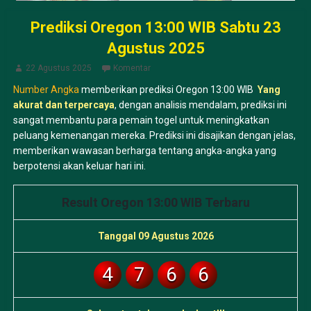
Prediksi Oregon 13:00 WIB Sabtu 23
Agustus 2025
22 Agustus 2025
Komentar
Number Angka
memberikan prediksi Oregon 13:00 WIB
Yang
akurat dan terpercaya
, dengan analisis mendalam, prediksi ini
sangat membantu para pemain togel untuk meningkatkan
peluang kemenangan mereka. Prediksi ini disajikan dengan jelas,
memberikan wawasan berharga tentang angka-angka yang
berpotensi akan keluar hari ini.
Result Oregon 13:00 WIB Terbaru
Tanggal 09 Agustus 2026
4
7
6
6