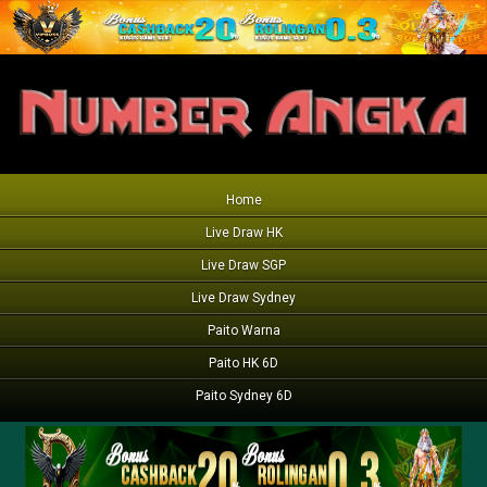
Home
Live Draw HK
Live Draw SGP
Live Draw Sydney
Paito Warna
Paito HK 6D
Paito Sydney 6D