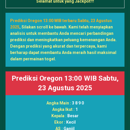
Selamat untuk yang Jackpot!!!
Prediksi Oregon 13:00 WIB terbaru Sabtu, 23 Agustus
2025
,
Silakan scroll ke bawah. Kami telah menyiapkan
analisis untuk membantu Anda mencari perbandingan
prediksi dan meningkatkan peluang kemenangan Anda.
Dengan prediksi yang akurat dan terpercaya, kami
berharap dapat membantu Anda meraih hasil maksimal
dalam permainan togel.
Prediksi Oregon 13:00 WIB Sabtu,
23 Agustus 2025
Angka Main :
3 8 9 0
Angka Ikut :
1
Kepala :
Besar
Ekor :
Kecil
AS :
Ganjil