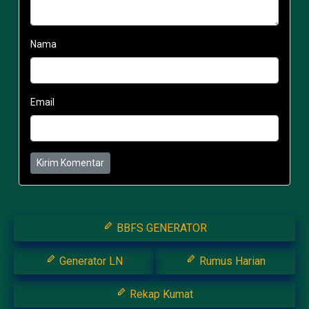
Nama
Email
Kirim Komentar
BBFS GENERATOR
Generator LN
Rumus Harian
Rekap Kumat