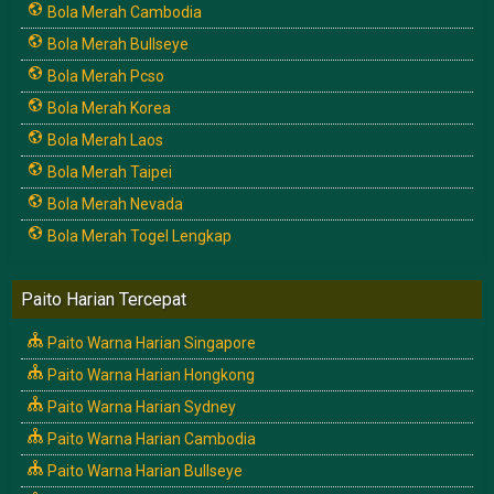
Bola Merah Cambodia
Bola Merah Bullseye
Bola Merah Pcso
Bola Merah Korea
Bola Merah Laos
Bola Merah Taipei
Bola Merah Nevada
Bola Merah Togel Lengkap
Paito Harian Tercepat
Paito Warna Harian Singapore
Paito Warna Harian Hongkong
Paito Warna Harian Sydney
Paito Warna Harian Cambodia
Paito Warna Harian Bullseye