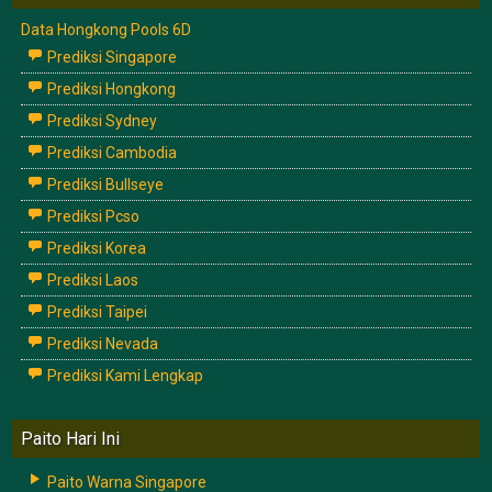
Data Hongkong Pools 6D
Prediksi Singapore
Prediksi Hongkong
Prediksi Sydney
Prediksi Cambodia
Prediksi Bullseye
Prediksi Pcso
Prediksi Korea
Prediksi Laos
Prediksi Taipei
Prediksi Nevada
Prediksi Kami Lengkap
Paito Hari Ini
Paito Warna Singapore