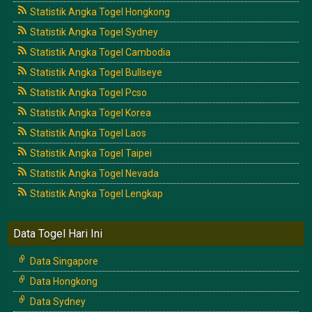
Statistik Angka Togel Hongkong
Statistik Angka Togel Sydney
Statistik Angka Togel Cambodia
Statistik Angka Togel Bullseye
Statistik Angka Togel Pcso
Statistik Angka Togel Korea
Statistik Angka Togel Laos
Statistik Angka Togel Taipei
Statistik Angka Togel Nevada
Statistik Angka Togel Lengkap
Data Togel Hari Ini
Data Singapore
Data Hongkong
Data Sydney