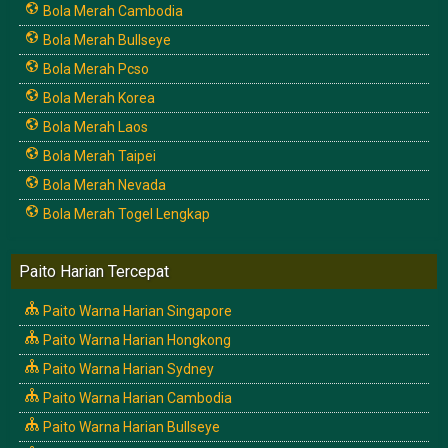
Bola Merah Cambodia
Bola Merah Bullseye
Bola Merah Pcso
Bola Merah Korea
Bola Merah Laos
Bola Merah Taipei
Bola Merah Nevada
Bola Merah Togel Lengkap
Paito Harian Tercepat
Paito Warna Harian Singapore
Paito Warna Harian Hongkong
Paito Warna Harian Sydney
Paito Warna Harian Cambodia
Paito Warna Harian Bullseye