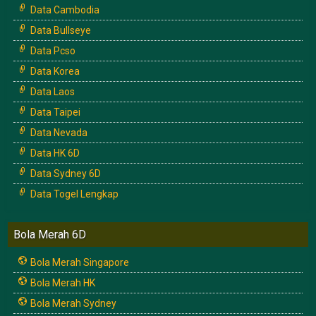
Data Cambodia
Data Bullseye
Data Pcso
Data Korea
Data Laos
Data Taipei
Data Nevada
Data HK 6D
Data Sydney 6D
Data Togel Lengkap
Bola Merah 6D
Bola Merah Singapore
Bola Merah HK
Bola Merah Sydney