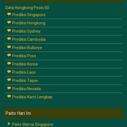
Data Hongkong Pools 6D
Prediksi Singapore
Prediksi Hongkong
Prediksi Sydney
Prediksi Cambodia
Prediksi Bullseye
Prediksi Pcso
Prediksi Korea
Prediksi Laos
Prediksi Taipei
Prediksi Nevada
Prediksi Kami Lengkap
Paito Hari Ini
Paito Warna Singapore