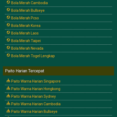
Bola Merah Cambodia
Bola Merah Bullseye
Bola Merah Pcso
Bola Merah Korea
Bola Merah Laos
Bola Merah Taipei
Bola Merah Nevada
Bola Merah Togel Lengkap
Paito Harian Tercepat
Paito Warna Harian Singapore
Paito Warna Harian Hongkong
Paito Warna Harian Sydney
Paito Warna Harian Cambodia
Paito Warna Harian Bullseye