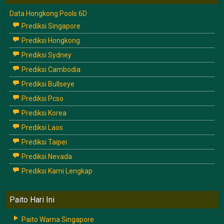
Data Hongkong Pools 6D
Prediksi Singapore
Prediksi Hongkong
Prediksi Sydney
Prediksi Cambodia
Prediksi Bullseye
Prediksi Pcso
Prediksi Korea
Prediksi Laos
Prediksi Taipei
Prediksi Nevada
Prediksi Kami Lengkap
Paito Hari Ini
Paito Warna Singapore