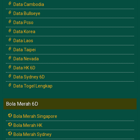
Data Cambodia
Data Bullseye
Data Pcso
Data Korea
Data Laos
Data Taipei
Data Nevada
Data HK 6D
Data Sydney 6D
Data Togel Lengkap
Bola Merah 6D
Bola Merah Singapore
Bola Merah HK
Bola Merah Sydney