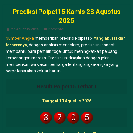
Prediksi Poipet15 Kamis 28 Agustus
2025
27 Agustus 2025
Komentar
Number Angka
memberikan prediksi Poipet15
Yang akurat dan
terpercaya
, dengan analisis mendalam, prediksi ini sangat
membantu para pemain togel untuk meningkatkan peluang
kemenangan mereka. Prediksi ini disajikan dengan jelas,
memberikan wawasan berharga tentang angka-angka yang
berpotensi akan keluar hari ini.
Result Poipet15 Terbaru
Tanggal 10 Agustus 2026
3
7
0
5