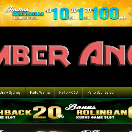
 Draw Sydney
Paito Warna
Paito HK 6D
Paito Sydney 6D