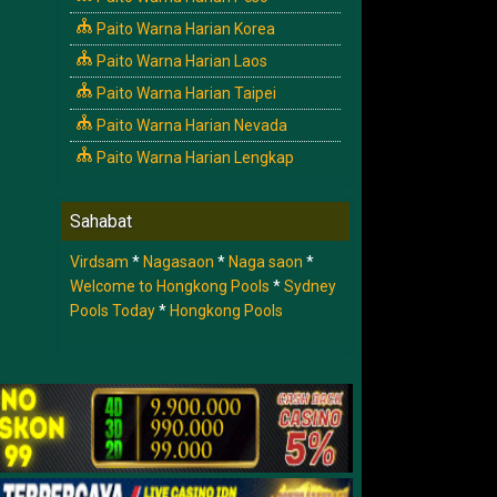
Paito Warna Harian Korea
Paito Warna Harian Laos
Paito Warna Harian Taipei
Paito Warna Harian Nevada
Paito Warna Harian Lengkap
Sahabat
Virdsam
*
Nagasaon
*
Naga saon
*
Welcome to Hongkong Pools
*
Sydney
Pools Today
*
Hongkong Pools