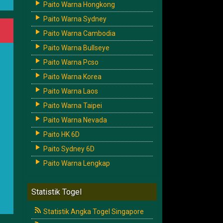
Paito Warna Hongkong
Paito Warna Sydney
Paito Warna Cambodia
Paito Warna Bullseye
Paito Warna Pcso
Paito Warna Korea
Paito Warna Laos
Paito Warna Taipei
Paito Warna Nevada
Paito HK 6D
Paito Sydney 6D
Paito Warna Lengkap
Statistik Togel
Statistik Angka Togel Singapore