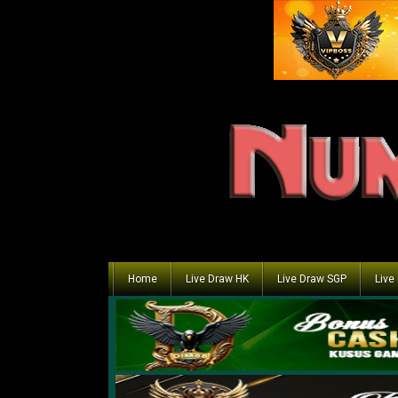
Home
Live Draw HK
Live Draw SGP
Live