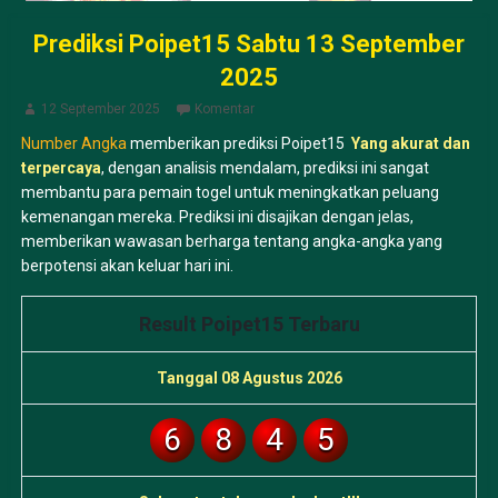
Prediksi Poipet15 Sabtu 13 September
2025
12 September 2025
Komentar
Number Angka
memberikan prediksi Poipet15
Yang akurat dan
terpercaya
, dengan analisis mendalam, prediksi ini sangat
membantu para pemain togel untuk meningkatkan peluang
kemenangan mereka. Prediksi ini disajikan dengan jelas,
memberikan wawasan berharga tentang angka-angka yang
berpotensi akan keluar hari ini.
Result Poipet15 Terbaru
Tanggal 08 Agustus 2026
6
8
4
5