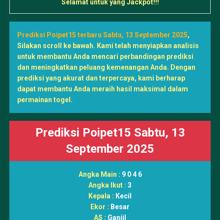
Selamat untuk yang Jackpot!!!
Prediksi Poipet15 terbaru Sabtu, 13 September 2025
,
Silakan scroll ke bawah. Kami telah menyiapkan analisis
untuk membantu Anda mencari perbandingan prediksi
dan meningkatkan peluang kemenangan Anda. Dengan
prediksi yang akurat dan terpercaya, kami berharap
dapat membantu Anda meraih hasil maksimal dalam
permainan togel.
Prediksi Poipet15 Sabtu, 13
September 2025
Angka Main :
9 0 4 6
Angka Ikut :
3
Kepala :
Kecil
Ekor :
Besar
AS :
Ganjil