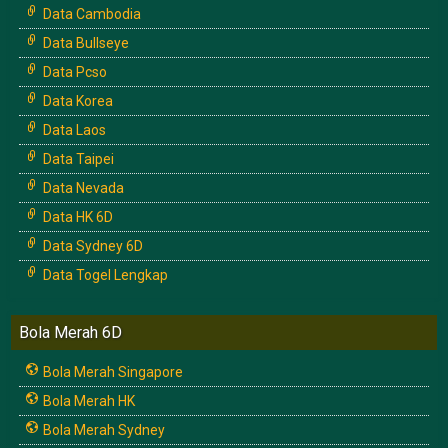
Data Cambodia
Data Bullseye
Data Pcso
Data Korea
Data Laos
Data Taipei
Data Nevada
Data HK 6D
Data Sydney 6D
Data Togel Lengkap
Bola Merah 6D
Bola Merah Singapore
Bola Merah HK
Bola Merah Sydney