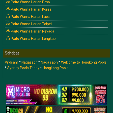
Paito Warna Harian Pcso
Paito Warna Harian Korea
Paito Warna Harian Laos
Paito Warna Harian Taipei
Paito Warna Harian Nevada
Paito Warna Harian Lengkap
Sahabat
Virdsam
*
Nagasaon
*
Naga saon
*
Welcome to Hongkong Pools
*
Sydney Pools Today
*
Hongkong Pools