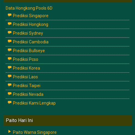
Data Hongkong Pools 6D
Prediksi Singapore
Prediksi Hongkong
Prediksi Sydney
Prediksi Cambodia
Prediksi Bullseye
Prediksi Pcso
Prediksi Korea
Prediksi Laos
Prediksi Taipei
Prediksi Nevada
Prediksi Kami Lengkap
Paito Hari Ini
Paito Warna Singapore