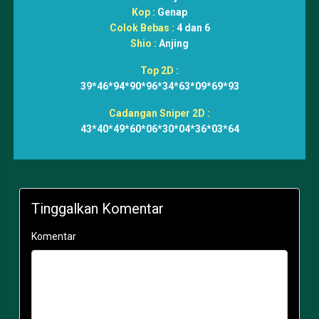
Kop :
Genap
Colok Bebas :
4 dan 6
Shio :
Anjing
Top 2D :
39*46*94*90*96*34*63*09*69*93
Cadangan Sniper 2D :
43*40*49*60*06*30*04*36*03*64
Tinggalkan Komentar
Komentar