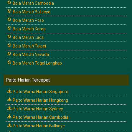
Bola Merah Cambodia
Bola Merah Bullseye
Bola Merah Pcso
Bola Merah Korea
Bola Merah Laos
Bola Merah Taipei
Bola Merah Nevada
Bola Merah Togel Lengkap
Paito Harian Tercepat
Paito Warna Harian Singapore
Paito Warna Harian Hongkong
Paito Warna Harian Sydney
Paito Warna Harian Cambodia
Paito Warna Harian Bullseye