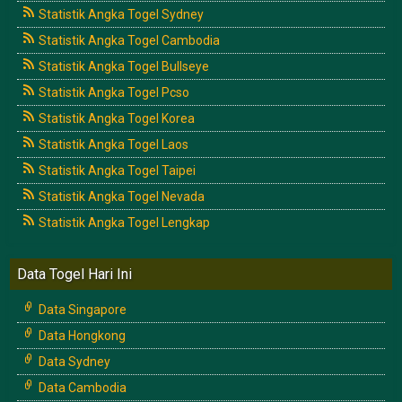
Statistik Angka Togel Sydney
Statistik Angka Togel Cambodia
Statistik Angka Togel Bullseye
Statistik Angka Togel Pcso
Statistik Angka Togel Korea
Statistik Angka Togel Laos
Statistik Angka Togel Taipei
Statistik Angka Togel Nevada
Statistik Angka Togel Lengkap
Data Togel Hari Ini
Data Singapore
Data Hongkong
Data Sydney
Data Cambodia