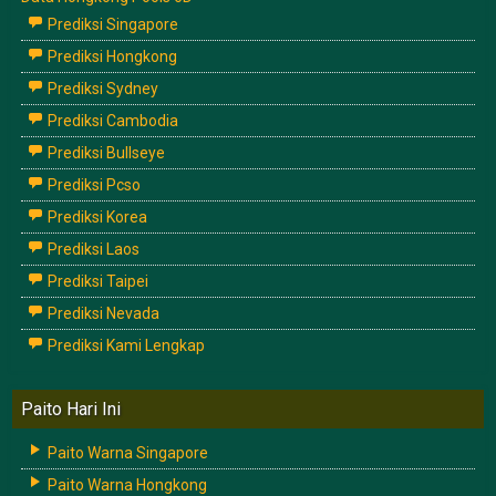
Prediksi Singapore
Prediksi Hongkong
Prediksi Sydney
Prediksi Cambodia
Prediksi Bullseye
Prediksi Pcso
Prediksi Korea
Prediksi Laos
Prediksi Taipei
Prediksi Nevada
Prediksi Kami Lengkap
Paito Hari Ini
Paito Warna Singapore
Paito Warna Hongkong