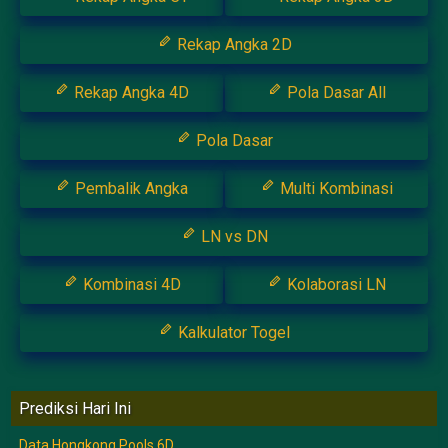
Rekap Angka 2D
Rekap Angka 4D
Pola Dasar All
Pola Dasar
Pembalik Angka
Multi Kombinasi
LN vs DN
Kombinasi 4D
Kolaborasi LN
Kalkulator Togel
Prediksi Hari Ini
Data Hongkong Pools 6D