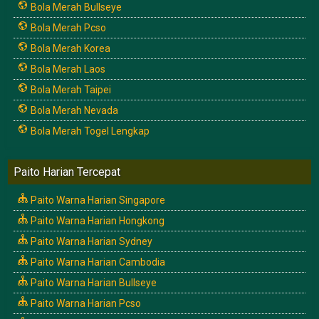
Bola Merah Bullseye
Bola Merah Pcso
Bola Merah Korea
Bola Merah Laos
Bola Merah Taipei
Bola Merah Nevada
Bola Merah Togel Lengkap
Paito Harian Tercepat
Paito Warna Harian Singapore
Paito Warna Harian Hongkong
Paito Warna Harian Sydney
Paito Warna Harian Cambodia
Paito Warna Harian Bullseye
Paito Warna Harian Pcso