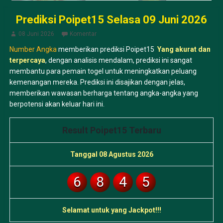
Prediksi Poipet15 Selasa 09 Juni 2026
08 Juni 2026
Komentar
Number Angka
memberikan prediksi Poipet15
Yang akurat dan
terpercaya
, dengan analisis mendalam, prediksi ini sangat
membantu para pemain togel untuk meningkatkan peluang
kemenangan mereka. Prediksi ini disajikan dengan jelas,
memberikan wawasan berharga tentang angka-angka yang
berpotensi akan keluar hari ini.
Result Poipet15 Terbaru
Tanggal 08 Agustus 2026
6
8
4
5
Selamat untuk yang Jackpot!!!