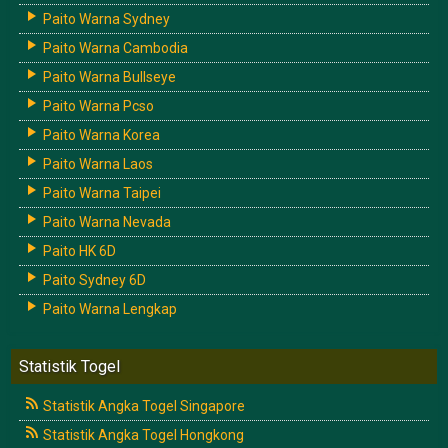
Paito Warna Sydney
Paito Warna Cambodia
Paito Warna Bullseye
Paito Warna Pcso
Paito Warna Korea
Paito Warna Laos
Paito Warna Taipei
Paito Warna Nevada
Paito HK 6D
Paito Sydney 6D
Paito Warna Lengkap
Statistik Togel
Statistik Angka Togel Singapore
Statistik Angka Togel Hongkong