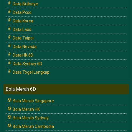
Data Bullseye
Data Pcso
Data Korea
Data Laos
Data Taipei
Data Nevada
Data HK 6D
Data Sydney 6D
Data Togel Lengkap
Bola Merah 6D
Bola Merah Singapore
Bola Merah HK
Bola Merah Sydney
Bola Merah Cambodia