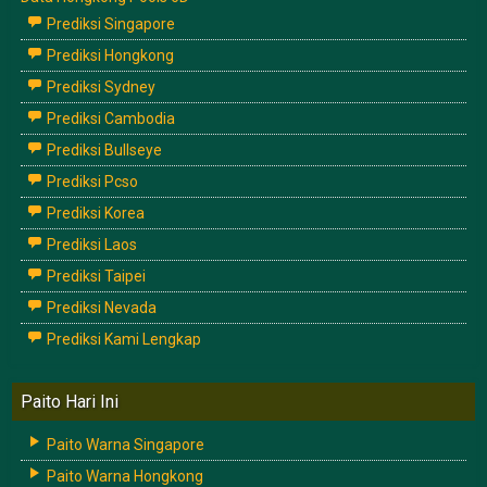
Prediksi Singapore
Prediksi Hongkong
Prediksi Sydney
Prediksi Cambodia
Prediksi Bullseye
Prediksi Pcso
Prediksi Korea
Prediksi Laos
Prediksi Taipei
Prediksi Nevada
Prediksi Kami Lengkap
Paito Hari Ini
Paito Warna Singapore
Paito Warna Hongkong