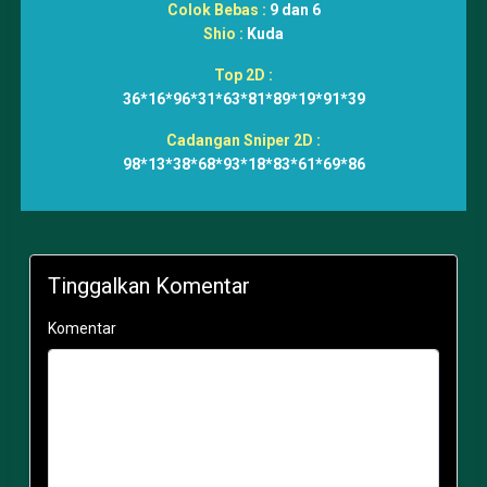
Colok Bebas :
9 dan 6
Shio :
Kuda
Top 2D :
36*16*96*31*63*81*89*19*91*39
Cadangan Sniper 2D :
98*13*38*68*93*18*83*61*69*86
Tinggalkan Komentar
Komentar