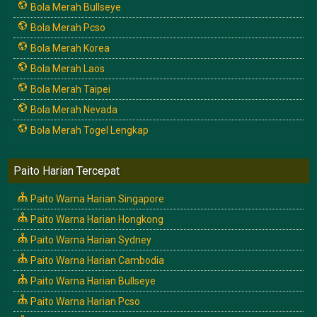
Bola Merah Bullseye
Bola Merah Pcso
Bola Merah Korea
Bola Merah Laos
Bola Merah Taipei
Bola Merah Nevada
Bola Merah Togel Lengkap
Paito Harian Tercepat
Paito Warna Harian Singapore
Paito Warna Harian Hongkong
Paito Warna Harian Sydney
Paito Warna Harian Cambodia
Paito Warna Harian Bullseye
Paito Warna Harian Pcso