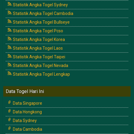
Statistik Angka Togel Sydney
Statistik Angka Togel Cambodia
Statistik Angka Togel Bullseye
Statistik Angka Togel Pcso
Statistik Angka Togel Korea
Statistik Angka Togel Laos
Statistik Angka Togel Taipei
Statistik Angka Togel Nevada
Statistik Angka Togel Lengkap
Data Togel Hari Ini
Data Singapore
Data Hongkong
Data Sydney
Data Cambodia