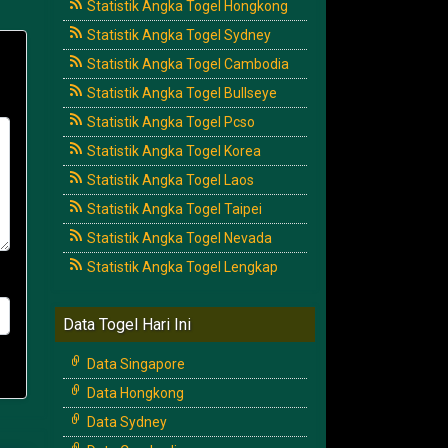
Statistik Angka Togel Hongkong
Statistik Angka Togel Sydney
Statistik Angka Togel Cambodia
Statistik Angka Togel Bullseye
Statistik Angka Togel Pcso
Statistik Angka Togel Korea
Statistik Angka Togel Laos
Statistik Angka Togel Taipei
Statistik Angka Togel Nevada
Statistik Angka Togel Lengkap
Data Togel Hari Ini
Data Singapore
Data Hongkong
Data Sydney