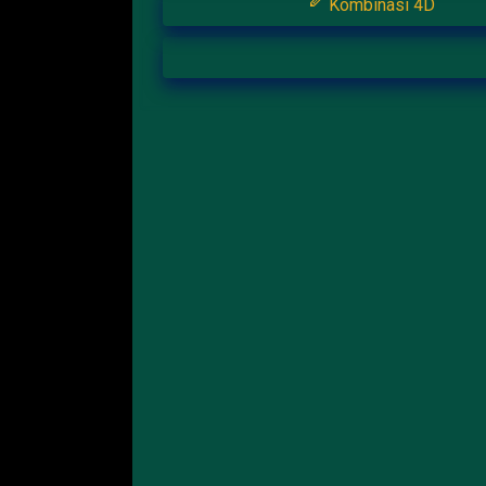
Kombinasi 4D