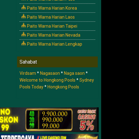
Paito Warna Harian Korea
Paito Warna Harian Laos
Paito Warna Harian Taipei
Paito Warna Harian Nevada
Paito Warna Harian Lengkap
Sahabat
Virdsam
*
Nagasaon
*
Naga saon
*
Welcome to Hongkong Pools
*
Sydney
Pools Today
*
Hongkong Pools