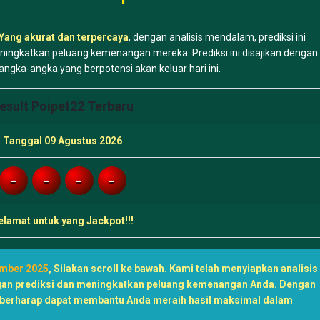
Yang akurat dan terpercaya
, dengan analisis mendalam, prediksi ini
ingkatkan peluang kemenangan mereka. Prediksi ini disajikan dengan
gka-angka yang berpotensi akan keluar hari ini.
esult Poipet22 Terbaru
Tanggal 09 Agustus 2026
-
-
-
-
elamat untuk yang Jackpot!!!
ember 2025
,
Silakan scroll ke bawah. Kami telah menyiapkan analisis
an prediksi dan meningkatkan peluang kemenangan Anda. Dengan
i berharap dapat membantu Anda meraih hasil maksimal dalam