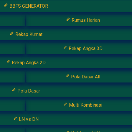
BBFS GENERATOR
Rumus Harian
Rekap Kumat
Rekap Angka 3D
Rekap Angka 2D
Pola Dasar All
Pola Dasar
Multi Kombinasi
LN vs DN