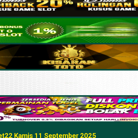
pet22 Kamis 11 September 2025