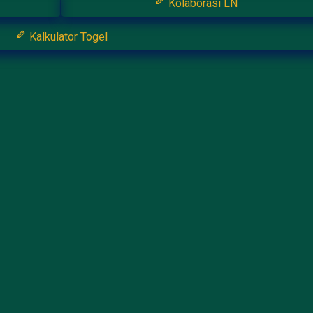
Kolaborasi LN
Kalkulator Togel