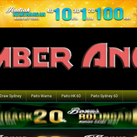
 Draw Sydney
Paito Warna
Paito HK 6D
Paito Sydney 6D