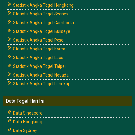
Statistik Angka Togel Hongkong
Statistik Angka Togel Sydney
Statistik Angka Togel Cambodia
Statistik Angka Togel Bullseye
Statistik Angka Togel Pcso
Statistik Angka Togel Korea
Statistik Angka Togel Laos
Statistik Angka Togel Taipei
Statistik Angka Togel Nevada
Statistik Angka Togel Lengkap
Data Togel Hari Ini
Data Singapore
Data Hongkong
Data Sydney