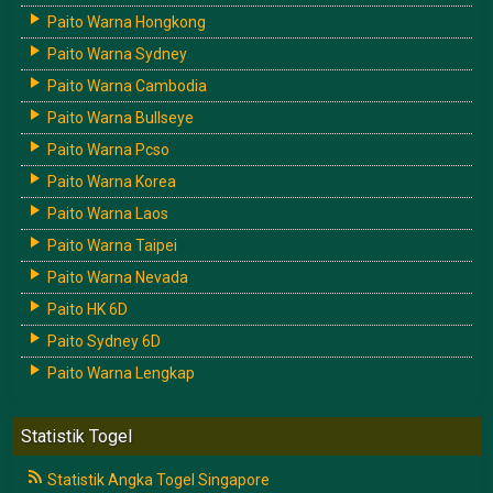
Paito Warna Hongkong
Paito Warna Sydney
Paito Warna Cambodia
Paito Warna Bullseye
Paito Warna Pcso
Paito Warna Korea
Paito Warna Laos
Paito Warna Taipei
Paito Warna Nevada
Paito HK 6D
Paito Sydney 6D
Paito Warna Lengkap
Statistik Togel
Statistik Angka Togel Singapore