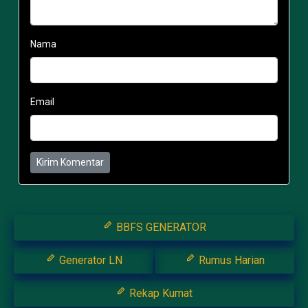
Nama
Email
Kirim Komentar
BBFS GENERATOR
Generator LN
Rumus Harian
Rekap Kumat