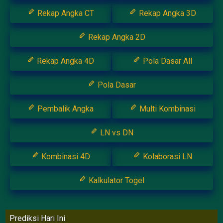
Rekap Angka CT
Rekap Angka 3D
Rekap Angka 2D
Rekap Angka 4D
Pola Dasar All
Pola Dasar
Pembalik Angka
Multi Kombinasi
LN vs DN
Kombinasi 4D
Kolaborasi LN
Kalkulator Togel
Prediksi Hari Ini