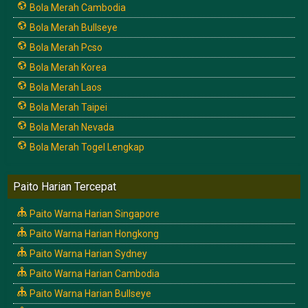
Bola Merah Cambodia
Bola Merah Bullseye
Bola Merah Pcso
Bola Merah Korea
Bola Merah Laos
Bola Merah Taipei
Bola Merah Nevada
Bola Merah Togel Lengkap
Paito Harian Tercepat
Paito Warna Harian Singapore
Paito Warna Harian Hongkong
Paito Warna Harian Sydney
Paito Warna Harian Cambodia
Paito Warna Harian Bullseye