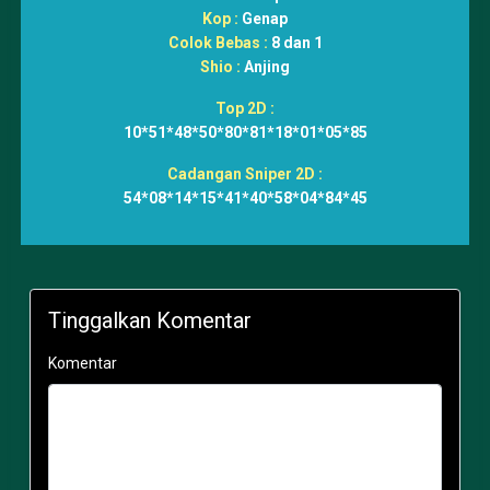
Kop :
Genap
Colok Bebas :
8 dan 1
Shio :
Anjing
Top 2D :
10*51*48*50*80*81*18*01*05*85
Cadangan Sniper 2D :
54*08*14*15*41*40*58*04*84*45
Tinggalkan Komentar
Komentar