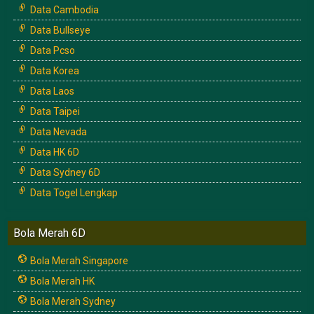
Data Cambodia
Data Bullseye
Data Pcso
Data Korea
Data Laos
Data Taipei
Data Nevada
Data HK 6D
Data Sydney 6D
Data Togel Lengkap
Bola Merah 6D
Bola Merah Singapore
Bola Merah HK
Bola Merah Sydney