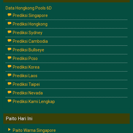
Data Hongkong Pools 6D
Prediksi Singapore
Prediksi Hongkong
Prediksi Sydney
Prediksi Cambodia
Prediksi Bullseye
Prediksi Pcso
Prediksi Korea
Prediksi Laos
Prediksi Taipei
Prediksi Nevada
Prediksi Kami Lengkap
Paito Hari Ini
Paito Warna Singapore