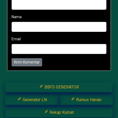
Nama
Email
Kirim Komentar
BBFS GENERATOR
Generator LN
Rumus Harian
Rekap Kumat