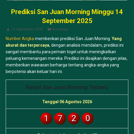
Prediksi San Juan Morning Minggu 14
September 2025
13 September 2025
Komentar
Number Angka
memberikan prediksi San Juan Morning
Yang
akurat dan terpercaya
, dengan analisis mendalam, prediksi ini
sangat membantu para pemain togel untuk meningkatkan
peluang kemenangan mereka. Prediksi ini disajikan dengan jelas,
memberikan wawasan berharga tentang angka-angka yang
berpotensi akan keluar hari ini.
Result San Juan Morning Terbaru
Tanggal 06 Agustus 2026
1
7
2
0