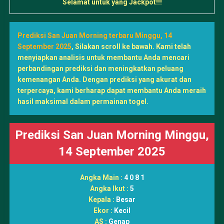
Selamat untuk yang Jackpot!!!
Prediksi San Juan Morning terbaru Minggu, 14
September 2025
,
Silakan scroll ke bawah. Kami telah
menyiapkan analisis untuk membantu Anda mencari
perbandingan prediksi dan meningkatkan peluang
kemenangan Anda. Dengan prediksi yang akurat dan
terpercaya, kami berharap dapat membantu Anda meraih
hasil maksimal dalam permainan togel.
Prediksi San Juan Morning Minggu,
14 September 2025
Angka Main :
4 0 8 1
Angka Ikut :
5
Kepala :
Besar
Ekor :
Kecil
AS :
Genap