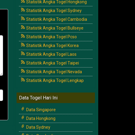
Statistik Angka Togel Hongkong
Statistik Angka Togel Sydney
Statistik Angka Togel Cambodia
Statistik Angka Togel Bullseye
Statistik Angka Togel Pcso
Statistik Angka Togel Korea
Statistik Angka Togel Laos
Statistik Angka Togel Taipei
Statistik Angka Togel Nevada
Statistik Angka Togel Lengkap
Data Togel Hari Ini
Data Singapore
Data Hongkong
Data Sydney