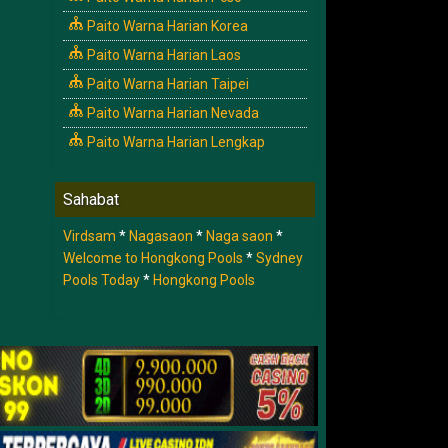
Paito Warna Harian Korea
Paito Warna Harian Laos
Paito Warna Harian Taipei
Paito Warna Harian Nevada
Paito Warna Harian Lengkap
Sahabat
Virdsam
*
Nagasaon
*
Naga saon
*
Welcome to Hongkong Pools
*
Sydney
Pools Today
*
Hongkong Pools