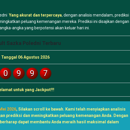
ledni
Yang akurat dan terpercaya
, dengan analisis mendalam, prediksi 
ingkatkan peluang kemenangan mereka. Prediksi ini disajikan dengan
gka-angka yang berpotensi akan keluar hari ini.
ult Sazka Poledni Terbaru
Tanggal 06 Agustus 2026
0
9
9
7
elamat untuk yang Jackpot!!!
 Mei 2026
,
Silakan scroll ke bawah. Kami telah menyiapkan analisis
an prediksi dan meningkatkan peluang kemenangan Anda. Dengan
i berharap dapat membantu Anda meraih hasil maksimal dalam