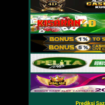
Prediksi Sa