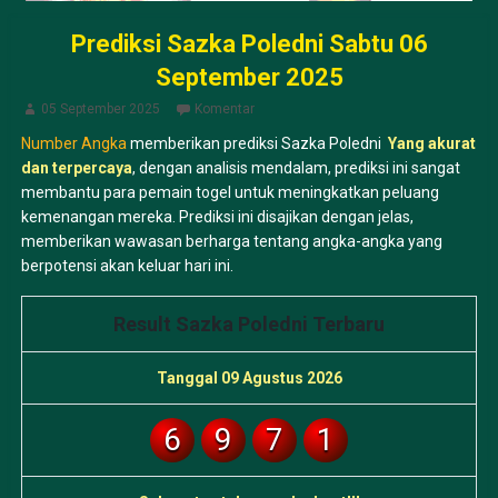
Prediksi Sazka Poledni Sabtu 06
September 2025
05 September 2025
Komentar
Number Angka
memberikan prediksi Sazka Poledni
Yang akurat
dan terpercaya
, dengan analisis mendalam, prediksi ini sangat
membantu para pemain togel untuk meningkatkan peluang
kemenangan mereka. Prediksi ini disajikan dengan jelas,
memberikan wawasan berharga tentang angka-angka yang
berpotensi akan keluar hari ini.
Result Sazka Poledni Terbaru
Tanggal 09 Agustus 2026
6
9
7
1