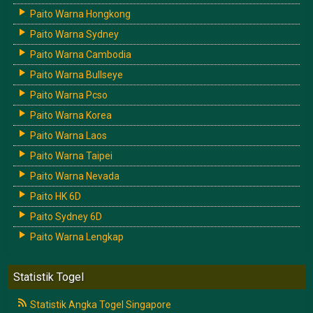
Paito Warna Hongkong
Paito Warna Sydney
Paito Warna Cambodia
Paito Warna Bullseye
Paito Warna Pcso
Paito Warna Korea
Paito Warna Laos
Paito Warna Taipei
Paito Warna Nevada
Paito HK 6D
Paito Sydney 6D
Paito Warna Lengkap
Statistik Togel
Statistik Angka Togel Singapore