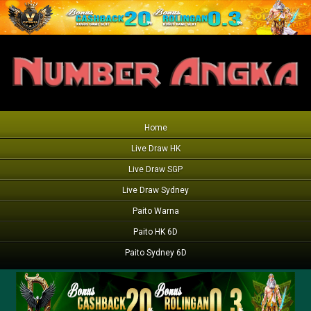
Home
Live Draw HK
Live Draw SGP
Live Draw Sydney
Paito Warna
Paito HK 6D
Paito Sydney 6D