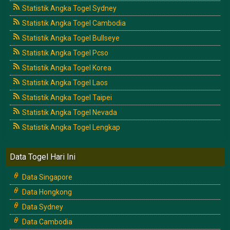
Statistik Angka Togel Sydney
Statistik Angka Togel Cambodia
Statistik Angka Togel Bullseye
Statistik Angka Togel Pcso
Statistik Angka Togel Korea
Statistik Angka Togel Laos
Statistik Angka Togel Taipei
Statistik Angka Togel Nevada
Statistik Angka Togel Lengkap
Data Togel Hari Ini
Data Singapore
Data Hongkong
Data Sydney
Data Cambodia