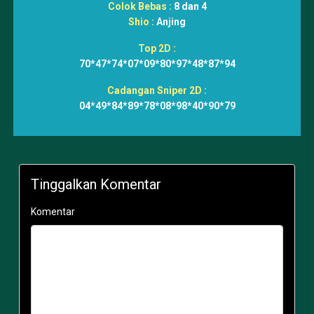
Colok Bebas :
8 dan 4
Shio :
Anjing
Top 2D :
70*47*74*07*09*80*97*48*87*94
Cadangan Sniper 2D :
04*49*84*89*78*08*98*40*90*79
Tinggalkan Komentar
Komentar