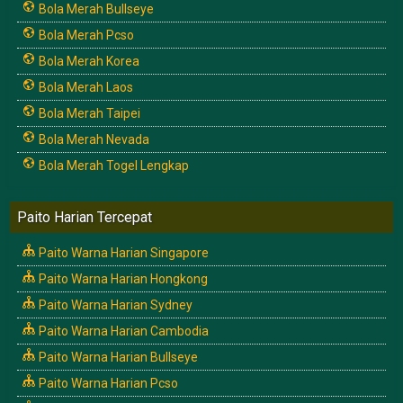
Bola Merah Bullseye
Bola Merah Pcso
Bola Merah Korea
Bola Merah Laos
Bola Merah Taipei
Bola Merah Nevada
Bola Merah Togel Lengkap
Paito Harian Tercepat
Paito Warna Harian Singapore
Paito Warna Harian Hongkong
Paito Warna Harian Sydney
Paito Warna Harian Cambodia
Paito Warna Harian Bullseye
Paito Warna Harian Pcso