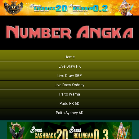
Home
Live Draw HK
Live Draw SGP
Live Draw Sydney
Paito Warna
Paito HK 6D
Paito Sydney 6D