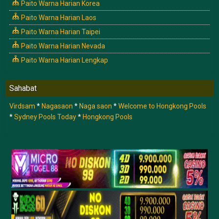
Paito Warna Harian Korea
Paito Warna Harian Laos
Paito Warna Harian Taipei
Paito Warna Harian Nevada
Paito Warna Harian Lengkap
Sahabat
Virdsam
*
Nagasaon
*
Naga saon
*
Welcome to Hongkong Pools
*
Sydney Pools Today
*
Hongkong Pools