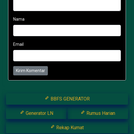
Nama
Email
Kirim Komentar
BBFS GENERATOR
Generator LN
Rumus Harian
Rekap Kumat