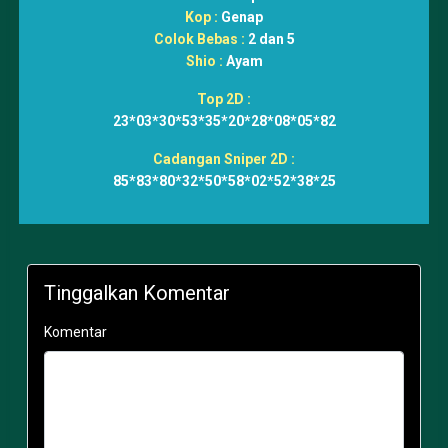
Kop :
Genap
Colok Bebas :
2 dan 5
Shio :
Ayam
Top 2D :
23*03*30*53*35*20*28*08*05*82
Cadangan Sniper 2D :
85*83*80*32*50*58*02*52*38*25
Tinggalkan Komentar
Komentar