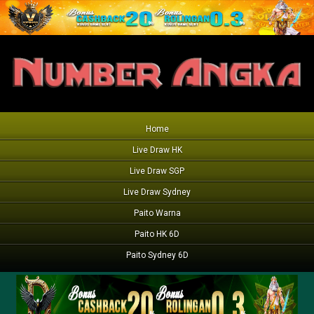
Home
Live Draw HK
Live Draw SGP
Live Draw Sydney
Paito Warna
Paito HK 6D
Paito Sydney 6D