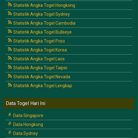
Statistik Angka Togel Hongkong
Statistik Angka Togel Sydney
Statistik Angka Togel Cambodia
Statistik Angka Togel Bullseye
Statistik Angka Togel Pcso
Statistik Angka Togel Korea
Statistik Angka Togel Laos
Statistik Angka Togel Taipei
Statistik Angka Togel Nevada
Statistik Angka Togel Lengkap
Data Togel Hari Ini
Data Singapore
Data Hongkong
Data Sydney