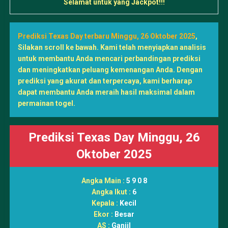
Selamat untuk yang Jackpot!!!
Prediksi Texas Day terbaru Minggu, 26 Oktober 2025
,
Silakan scroll ke bawah. Kami telah menyiapkan analisis
untuk membantu Anda mencari perbandingan prediksi
dan meningkatkan peluang kemenangan Anda. Dengan
prediksi yang akurat dan terpercaya, kami berharap
dapat membantu Anda meraih hasil maksimal dalam
permainan togel.
Prediksi Texas Day Minggu, 26
Oktober 2025
Angka Main :
5 9 0 8
Angka Ikut :
6
Kepala :
Kecil
Ekor :
Besar
AS :
Ganjil