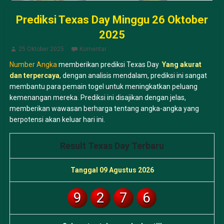
Prediksi Texas Day Minggu 26 Oktober
2025
25 Oktober 2025
Komentar
Number Angka
memberikan prediksi Texas Day
Yang akurat
dan terpercaya
, dengan analisis mendalam, prediksi ini sangat
membantu para pemain togel untuk meningkatkan peluang
kemenangan mereka. Prediksi ini disajikan dengan jelas,
memberikan wawasan berharga tentang angka-angka yang
berpotensi akan keluar hari ini.
Result Texas Day Terbaru
Tanggal 09 Agustus 2026
9
2
7
6