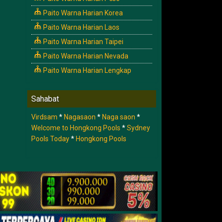
Paito Warna Harian Korea
Paito Warna Harian Laos
Paito Warna Harian Taipei
Paito Warna Harian Nevada
Paito Warna Harian Lengkap
Sahabat
Virdsam
*
Nagasaon
*
Naga saon
*
Welcome to Hongkong Pools
*
Sydney
Pools Today
*
Hongkong Pools