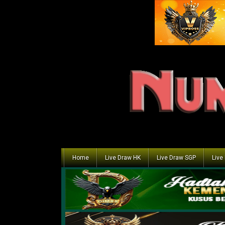
Home
Live Draw HK
Live Draw SGP
Live