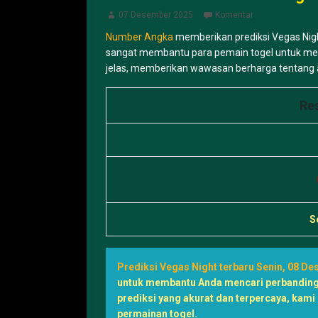
07 Desember 2025
Komentar
Number Angka
memberikan prediksi Vegas Ni
sangat membantu para pemain togel untuk men
jelas, memberikan wawasan berharga tentang an
Re
S
Prediksi Vegas Night terbaru Senin, 08 D
untuk membantu Anda mencari perbanding
prediksi yang akurat dan terpercaya, kam
permainan togel.