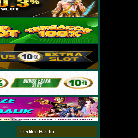
Prediksi Hari Ini