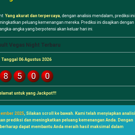
ght
Yang akurat dan terpercaya
, dengan analisis mendalam, prediksi ini
ingkatkan peluang kemenangan mereka. Prediksi ini disajikan dengan
gka-angka yang berpotensi akan keluar hari ini.
sult Vegas Night Terbaru
Tanggal 06 Agustus 2026
8
5
0
0
elamat untuk yang Jackpot!!!
esember 2025
,
Silakan scroll ke bawah. Kami telah menyiapkan analis
an prediksi dan meningkatkan peluang kemenangan Anda. Dengan
i berharap dapat membantu Anda meraih hasil maksimal dalam