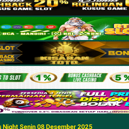
s Night Senin 08 Desember 2025